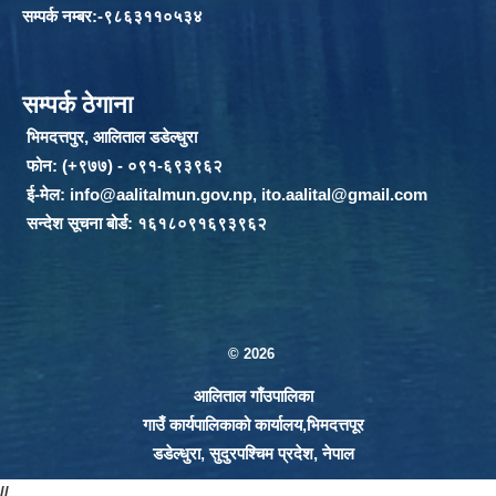
सम्पर्क नम्बर:-९८६३११०५३४
सम्पर्क ठेगाना
भिमदत्तपुर, आलिताल डडेल्धुरा
फोन: (+९७७) - ०९१-६९३९६२
ई-मेल:
info@aalitalmun.gov.np
,
ito.aalital@gmail.com
सन्देश सूचना बोर्ड: १६१८०९१६९३९६२
© 2026
आलिताल गाँउपालिका
गाउँ कार्यपालिकाको कार्यालय,भिमदत्तपूर
डडेल्धुरा, सुदुरपश्चिम प्रदेश, नेपाल
//