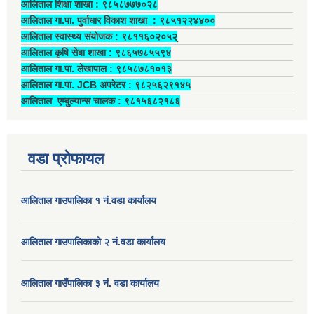
आलिताल शिक्षा शाखा : ९८५८७७७०२८
आलिताल गा.पा. पुर्वाधार विकाश शाखा ‍: ९८५१२२४४००
आलिताल स्वास्थ्य संयोजक ‍: ९८११६०२०५२्
आलिताल कृषि सेबा शाखा : ९८६५७८५५९४
आलिताल गा.पा. लेखापाल ‍: ९८५८७८१०१३
आलिताल गा.पा. JCB अपरेटर ‍: ९८२५६२९१४५
आलिताल एम्बुल्यान्स चालक ‍: ९८१५६८२१८६
वडा प्रोफायल
आलिताल गाउपालिका १ नं.वडा कार्यालय
आलिताल गाउपालिकाको २ नं.वडा कार्यालय
आलिताल गाउँपालिका ३ नं. वडा कार्यालय