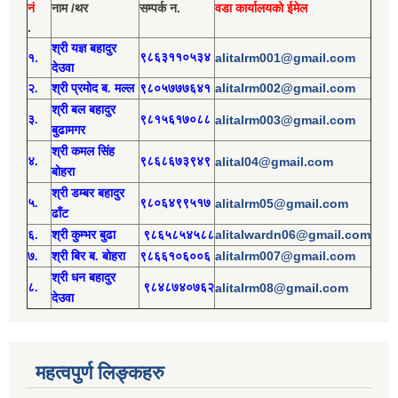
नं
नाम /थर
सम्पर्क न.
वडा कार्यालयको ईमेल
.
श्री य
ज्ञ बहादुर
१.
९८६३११०५३४
alitalrm001@gmail.com
देउवा
alitalrm002@gmail.com
२.
श्री
प्रमोद
ब. मल्ल
९८०५७७७६४१
श्री
बल बहादुर
३.
९८१५६१७०८८
alitalrm003@gmail.com
बुढामगर
श्री
कमल सिंह
४.
९८६८६७३९४९
alital04@gmail.com
बोहरा
श्री
ड
म्बर बहादुर
५.
९८०६४९९५१७
alitalrm05@gmail.com
ढाँट
alitalwardn06@gmail.com
६.
श्री
कुम्भर बुढा
९८६५८५४५८८
alitalrm007@gmail.com
७.
श्री
बिर ब. बोहरा
९८६६१०६००६
श्री
ध
न बहादुर
८.
९८४८७४०७६२
alitalrm08@gmail.com
देउवा
महत्वपुर्ण लिङ्कहरु