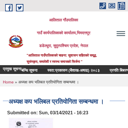
Skip to main content
आलिताल गाँउपालिका
गाउँ कार्यपालिकाको कार्यालय,भिमदत्तपूर
डडेल्धुरा, सुदुरपश्चिम प्रदेश, नेपाल
"आलिताल गाउँपालिकाको चाहना: सुशासन सहितको समृद्ध,
सुसंस्कृत, समावेशी र स्वस्थ समाजको सिर्जना "
प्रमुख सूचना::
गर्ने सम्बन्धि सूचना
स्वत:प्रकासन (बैशाख-अषाढ) २०८३
प्रगति बिबरण पेस गर्न
You are here
Home
» अध्यक्ष कप भलिबल प्रतियोगिता सम्बन्धमा ।
अध्यक्ष कप भलिबल प्रतियोगिता सम्बन्धमा ।
Submitted on:
Sun, 03/14/2021 - 16:23