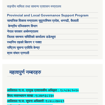
सङ्घीय मामिला तथा सामान्य प्रशासन मन्त्रालय
Provincial and Local Governance Support Program
सामाजिक विकास मन्त्रालय सुदूरपश्चिम प्रदेश, धनगढी, कैलाली
केन्द्रीय पञ्जिकरण विभाग
नेपाल सरकार अर्थमन्त्रालय
जिल्ला समन्वय समितिको कार्यालय डडेल्धुरा
स्थानिय तहको बिवरण र नक्शा
राष्ट्रिय सुचना प्रविधि केन्द्र
श्रम संचार प्रणाली
महत्वपुर्ण नम्बरहरु
आलिताल गा.पा. प्रमुख प्रशासकीय अधिकृत ‍: ९८५८७८१०२०
बिपद व्यवस्थापन शाखा :९८४७१३८२३०
आलिताल गा.पा. सूचना अधिकारी ः९८४८८२७०६१