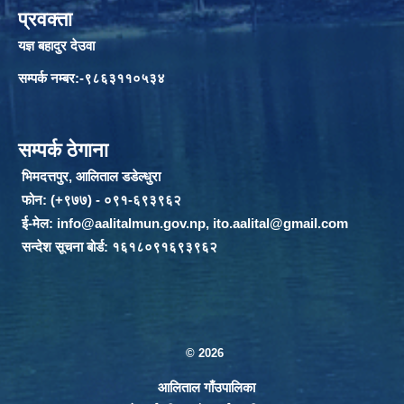
प्रवक्ता
यज्ञ बहादुर देउवा
सम्पर्क नम्बर:-९८६३११०५३४
सम्पर्क ठेगाना
भिमदत्तपुर, आलिताल डडेल्धुरा
फोन: (+९७७) - ०९१-६९३९६२
ई-मेल:
info@aalitalmun.gov.np
,
ito.aalital@gmail.com
सन्देश सूचना बोर्ड: १६१८०९१६९३९६२
© 2026
आलिताल गाँउपालिका