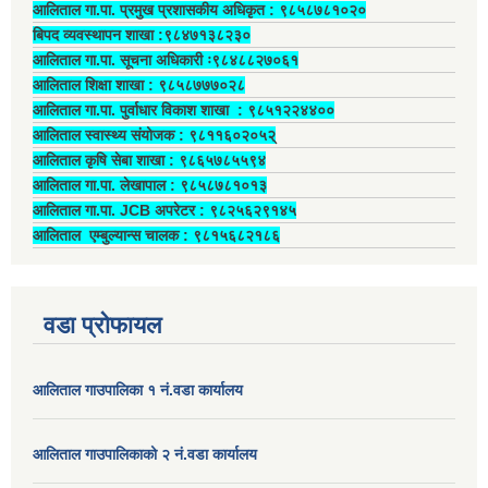
आलिताल गा.पा. प्रमुख प्रशासकीय अधिकृत ‍: ९८५८७८१०२०
बिपद व्यवस्थापन शाखा :९८४७१३८२३०
आलिताल गा.पा. सूचना अधिकारी ः९८४८८२७०६१
आलिताल शिक्षा शाखा : ९८५८७७७०२८
आलिताल गा.पा. पुर्वाधार विकाश शाखा ‍: ९८५१२२४४००
आलिताल स्वास्थ्य संयोजक ‍: ९८११६०२०५२्
आलिताल कृषि सेबा शाखा : ९८६५७८५५९४
आलिताल गा.पा. लेखापाल ‍: ९८५८७८१०१३
आलिताल गा.पा. JCB अपरेटर ‍: ९८२५६२९१४५
आलिताल एम्बुल्यान्स चालक ‍: ९८१५६८२१८६
वडा प्रोफायल
आलिताल गाउपालिका १ नं.वडा कार्यालय
आलिताल गाउपालिकाको २ नं.वडा कार्यालय