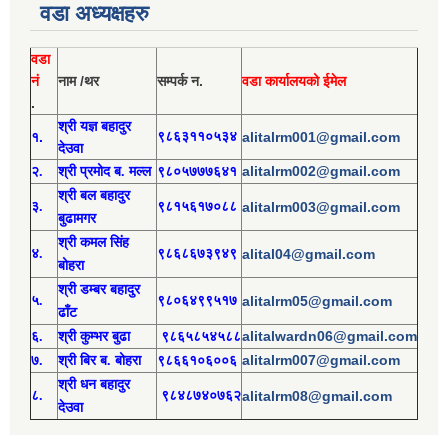
वडा अध्यक्षहरु
वडा
नं
नाम /थर
सम्पर्क न.
वडा कार्यालयको ईमेल
.
श्री य
ज्ञ बहादुर
१.
९८६३११०५३४
alitalrm001@gmail.com
देउवा
alitalrm002@gmail.com
२.
श्री
प्रमोद
ब. मल्ल
९८०५७७७६४१
श्री
बल बहादुर
३.
९८१५६१७०८८
alitalrm003@gmail.com
बुढामगर
श्री
कमल सिंह
४.
९८६८६७३९४९
alital04@gmail.com
बोहरा
श्री
ड
म्बर बहादुर
५.
९८०६४९९५१७
alitalrm05@gmail.com
ढाँट
alitalwardn06@gmail.com
६.
श्री
कुम्भर बुढा
९८६५८५४५८८
alitalrm007@gmail.com
७.
श्री
बिर ब. बोहरा
९८६६१०६००६
श्री
ध
न बहादुर
८.
९८४८७४०७६२
alitalrm08@gmail.com
देउवा