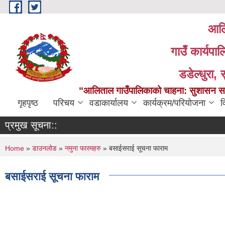
Skip to main content
आलि
गाउँ कार्यपा
डडेल्धुरा, 
"आलिताल गाउँपालिकाको चाहना: सुशासन सहित
गृहपृष्ठ
परिचय
वडाकार्यालय
कार्यक्रम/परियोजना
व
प्रमुख सूचना::
You are here
Home
»
डाउनलोड
»
नमुना फारमहरु
» बसाईसराई सूचना फाराम
बसाईसराई सूचना फाराम