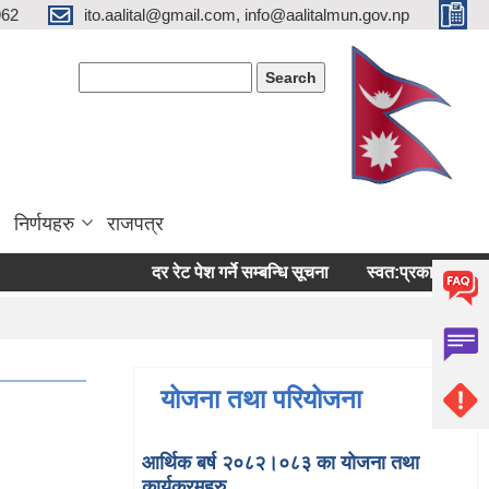
962
ito.aalital@gmail.com, info@aalitalmun.gov.np
Search form
Search
निर्णयहरु
राजपत्र
दर रेट पेश गर्ने सम्बन्धि सूचना
स्वत:प्रकासन (बैशाख-अ
योजना तथा परियोजना
आर्थिक बर्ष २०८२।०८३ का योजना तथा
कार्यक्रमहरु