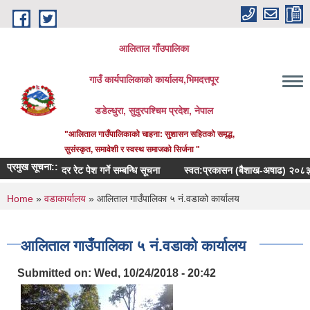
Skip to main content
आलिताल गाँउपालिका
गाउँ कार्यपालिकाको कार्यालय,भिमदत्तपूर
डडेल्धुरा, सुदुरपश्चिम प्रदेश, नेपाल
"आलिताल गाउँपालिकाको चाहना: सुशासन सहितको समृद्ध,
सुसंस्कृत, समावेशी र स्वस्थ समाजको सिर्जना "
प्रमुख सूचना::
दर रेट पेश गर्ने सम्बन्धि सूचना
स्वत:प्रकासन (बैशाख-अषाढ) २०८३
You are here
Home
»
वडाकार्यालय
» आलिताल गाउँपालिका ५ नं.वडाको कार्यालय
आलिताल गाउँपालिका ५ नं.वडाको कार्यालय
Submitted on:
Wed, 10/24/2018 - 20:42