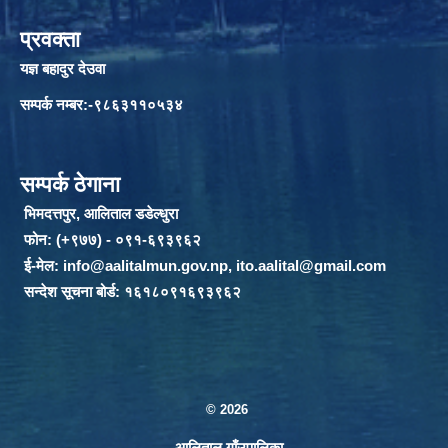
प्रवक्ता
यज्ञ बहादुर देउवा
सम्पर्क नम्बर:-९८६३११०५३४
सम्पर्क ठेगाना
भिमदत्तपुर, आलिताल डडेल्धुरा
फोन: (+९७७) - ०९१-६९३९६२
ई-मेल:
info@aalitalmun.gov.np
,
ito.aalital@gmail.com
सन्देश सूचना बोर्ड: १६१८०९१६९३९६२
© 2026
आलिताल गाँउपालिका