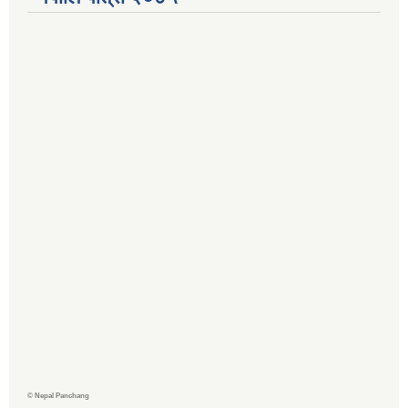
©
Nepal Panchang