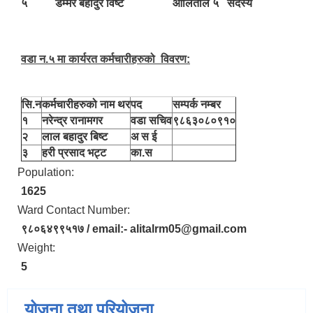
५
डम्मर बहादुर विष्ट
आलिताल ५
सदस्य
वडा न.५ मा कार्यरत कर्मचारीहरुको विवरण:
सि.न
कर्मचारीहरुको नाम थर
पद
सम्पर्क नम्बर
१
नरेन्द्र रानामगर
वडा सचिव
९८६३०८०९१०
२
लाल बहादुर बिष्ट
अ स ई
३
हरी प्रसाद भट्ट
का.स
Population:
1625
Ward Contact Number:
९८०६४९९५१७ / email:- alitalrm05@gmail.com
Weight:
5
योजना तथा परियोजना