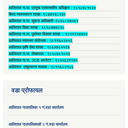
आलिताल गा.पा. प्रमुख प्रशासकीय अधिकृत ‍: ९८५८७८१०२०
बिपद व्यवस्थापन शाखा :९८४७१३८२३०
आलिताल गा.पा. सूचना अधिकारी ः९८४८८२७०६१
आलिताल शिक्षा शाखा : ९८५८७७७०२८
आलिताल गा.पा. पुर्वाधार विकाश शाखा ‍: ९८५१२२४४००
आलिताल स्वास्थ्य संयोजक ‍: ९८११६०२०५२्
आलिताल कृषि सेबा शाखा : ९८६५७८५५९४
आलिताल गा.पा. लेखापाल ‍: ९८५८७८१०१३
आलिताल गा.पा. JCB अपरेटर ‍: ९८२५६२९१४५
आलिताल एम्बुल्यान्स चालक ‍: ९८१५६८२१८६
वडा प्रोफायल
आलिताल गाउपालिका १ नं.वडा कार्यालय
आलिताल गाउपालिकाको २ नं.वडा कार्यालय