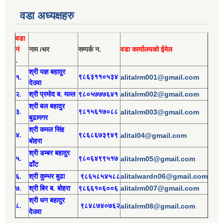
वडा अध्यक्षहरु
वडा
नं
नाम /थर
सम्पर्क न.
वडा कार्यालयको ईमेल
.
श्री य
ज्ञ बहादुर
१.
९८६३११०५३४
alitalrm001@gmail.com
देउवा
alitalrm002@gmail.com
२.
श्री
प्रमोद
ब. मल्ल
९८०५७७७६४१
श्री
बल बहादुर
३.
९८१५६१७०८८
alitalrm003@gmail.com
बुढामगर
श्री
कमल सिंह
४.
९८६८६७३९४९
alital04@gmail.com
बोहरा
श्री
ड
म्बर बहादुर
५.
९८०६४९९५१७
alitalrm05@gmail.com
ढाँट
alitalwardn06@gmail.com
६.
श्री
कुम्भर बुढा
९८६५८५४५८८
alitalrm007@gmail.com
७.
श्री
बिर ब. बोहरा
९८६६१०६००६
श्री
ध
न बहादुर
८.
९८४८७४०७६२
alitalrm08@gmail.com
देउवा