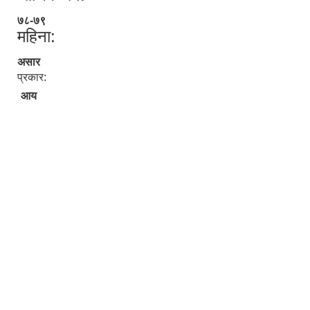
७८-७९
महिना:
असार
प्रकार:
आय