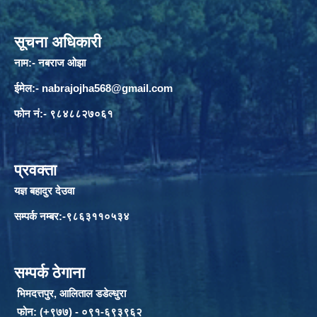
सूचना अधिकारी
नाम:- नबराज ओझा
ईमेल:-
nabrajojha568@gmail.com
फोन नं:- ९८४८८२७०६१
प्रवक्ता
यज्ञ बहादुर देउवा
सम्पर्क नम्बर:-९८६३११०५३४
सम्पर्क ठेगाना
भिमदत्तपुर, आलिताल डडेल्धुरा
फोन: (+९७७) - ०९१-६९३९६२