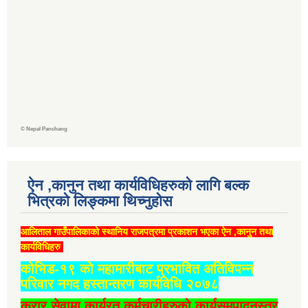
©
Nepal Panchang
ऐन ,कानुन तथा कार्यविधिहरुको लागि बल्क
भित्रको लिङ्कमा थिच्‍नुहोस
आलिताल गाउँपालिकाको स्थानिय राजपत्रमा प्रकाशन भएका ऐन ,कानुन तथा
कार्यविधिहरु
कोभिड-१९ को महामारीबाट प्रभावित अतिविपन्न
परिवार नगद हस्तान्तरण कार्यविधि २०७८
करार सेवामा कार्यरत कर्मचारीहरुको कार्यसमपादनस्तर