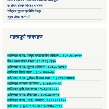
स्थानिय तहको बिवरण र नक्शा
राष्ट्रिय सुचना प्रविधि केन्द्र
श्रम संचार प्रणाली
महत्वपुर्ण नम्बरहरु
आलिताल गा.पा. प्रमुख प्रशासकीय अधिकृत ‍: ९८५८७८१०२०
बिपद व्यवस्थापन शाखा :९८४७१३८२३०
आलिताल गा.पा. सूचना अधिकारी ः९८४८८२७०६१
आलिताल शिक्षा शाखा : ९८५८७७७०२८
आलिताल गा.पा. पुर्वाधार विकाश शाखा ‍: ९८५१२२४४००
आलिताल स्वास्थ्य संयोजक ‍: ९८११६०२०५२्
आलिताल कृषि सेबा शाखा : ९८६५७८५५९४
आलिताल गा.पा. लेखापाल ‍: ९८५८७८१०१३
आलिताल गा.पा. JCB अपरेटर ‍: ९८२५६२९१४५
आलिताल एम्बुल्यान्स चालक ‍: ९८१५६८२१८६