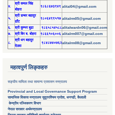
श्री
कमल सिंह
४.
९८६८६७३९४९
alital04@gmail.com
बोहरा
श्री
ड
म्बर बहादुर
५.
९८०६४९९५१७
alitalrm05@gmail.com
ढाँट
alitalwardn06@gmail.com
६.
श्री
कुम्भर बुढा
९८६५८५४५८८
alitalrm007@gmail.com
७.
श्री
बिर ब. बोहरा
९८६६१०६००६
श्री
ध
न बहादुर
८.
९८४८७४०७६२
alitalrm08@gmail.com
देउवा
महत्वपुर्ण लिङ्कहरु
सङ्घीय मामिला तथा सामान्य प्रशासन मन्त्रालय
Provincial and Local Governance Support Program
सामाजिक विकास मन्त्रालय सुदूरपश्चिम प्रदेश, धनगढी, कैलाली
केन्द्रीय पञ्जिकरण विभाग
नेपाल सरकार अर्थमन्त्रालय
जिल्ला समन्वय समितिको कार्यालय डडेल्धुरा