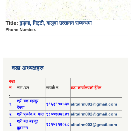
Title:
ढुङ्गा, गिट्टी, बालुवा उत्खनन सम्बन्धमा
Phone Number:
वडा अध्यक्षहरु
वडा
नं
नाम /थर
सम्पर्क न.
वडा कार्यालयको ईमेल
.
श्री य
ज्ञ बहादुर
१.
९८६३११०५३४
alitalrm001@gmail.com
देउवा
alitalrm002@gmail.com
२.
श्री
प्रमोद
ब. मल्ल
९८०५७७७६४१
श्री
बल बहादुर
३.
९८१५६१७०८८
alitalrm003@gmail.com
बुढामगर