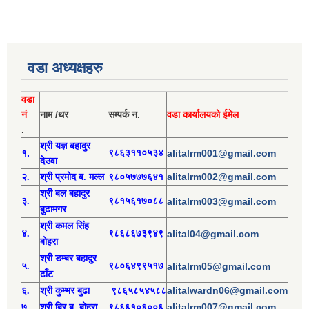
वडा अध्यक्षहरु
वडा
नं
नाम /थर
सम्पर्क न.
वडा कार्यालयको ईमेल
.
श्री य
ज्ञ बहादुर
१.
९८६३११०५३४
alitalrm001@gmail.com
देउवा
alitalrm002@gmail.com
२.
श्री
प्रमोद
ब. मल्ल
९८०५७७७६४१
श्री
बल बहादुर
३.
९८१५६१७०८८
alitalrm003@gmail.com
बुढामगर
श्री
कमल सिंह
४.
९८६८६७३९४९
alital04@gmail.com
बोहरा
श्री
ड
म्बर बहादुर
५.
९८०६४९९५१७
alitalrm05@gmail.com
ढाँट
alitalwardn06@gmail.com
६.
श्री
कुम्भर बुढा
९८६५८५४५८८
alitalrm007@gmail.com
७.
श्री
बिर ब. बोहरा
९८६६१०६००६