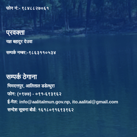
फोन नं:- ९८४८८२७०६१
प्रवक्ता
यज्ञ बहादुर देउवा
सम्पर्क नम्बर:-९८६३११०५३४
सम्पर्क ठेगाना
भिमदत्तपुर, आलिताल डडेल्धुरा
फोन: (+९७७) - ०९१-६९३९६२
ई-मेल:
info@aalitalmun.gov.np
,
ito.aalital@gmail.com
सन्देश सूचना बोर्ड: १६१८०९१६९३९६२