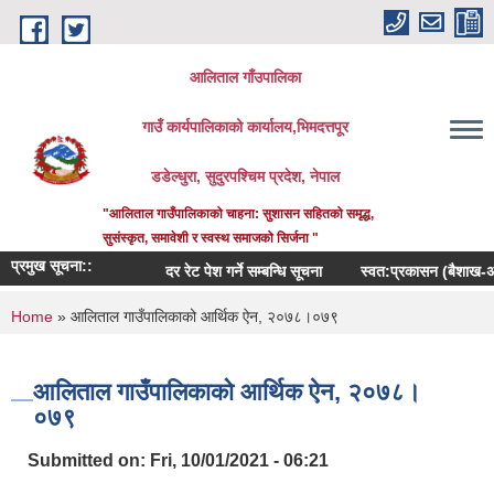
Skip to main content
आलिताल गाँउपालिका
गाउँ कार्यपालिकाको कार्यालय,भिमदत्तपूर
डडेल्धुरा, सुदुरपश्चिम प्रदेश, नेपाल
"आलिताल गाउँपालिकाको चाहना: सुशासन सहितको समृद्ध,
सुसंस्कृत, समावेशी र स्वस्थ समाजको सिर्जना "
प्रमुख सूचना::
दर रेट पेश गर्ने सम्बन्धि सूचना
स्वत:प्रकासन (बैशाख-अषाढ)
You are here
Home
» आलिताल गाउँपालिकाको आर्थिक ऐन, २०७८।०७९
आलिताल गाउँपालिकाको आर्थिक ऐन, २०७८।
०७९
Submitted on:
Fri, 10/01/2021 - 06:21