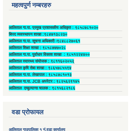
महत्वपुर्ण नम्बरहरु
आलिताल गा.पा. प्रमुख प्रशासकीय अधिकृत ‍: ९८५८७८१०२०
बिपद व्यवस्थापन शाखा :९८४७१३८२३०
आलिताल गा.पा. सूचना अधिकारी ः९८४८८२७०६१
आलिताल शिक्षा शाखा : ९८५८७७७०२८
आलिताल गा.पा. पुर्वाधार विकाश शाखा ‍: ९८५१२२४४००
आलिताल स्वास्थ्य संयोजक ‍: ९८११६०२०५२्
आलिताल कृषि सेबा शाखा : ९८६५७८५५९४
आलिताल गा.पा. लेखापाल ‍: ९८५८७८१०१३
आलिताल गा.पा. JCB अपरेटर ‍: ९८२५६२९१४५
आलिताल एम्बुल्यान्स चालक ‍: ९८१५६८२१८६
वडा प्रोफायल
आलिताल गाउपालिका १ नं.वडा कार्यालय