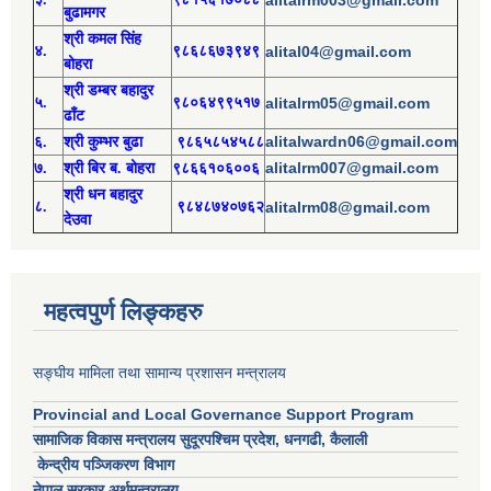
बुढामगर
श्री
कमल सिंह
४.
९८६८६७३९४९
alital04@gmail.com
बोहरा
श्री
ड
म्बर बहादुर
५.
९८०६४९९५१७
alitalrm05@gmail.com
ढाँट
alitalwardn06@gmail.com
६.
श्री
कुम्भर बुढा
९८६५८५४५८८
alitalrm007@gmail.com
७.
श्री
बिर ब. बोहरा
९८६६१०६००६
श्री
ध
न बहादुर
८.
९८४८७४०७६२
alitalrm08@gmail.com
देउवा
महत्वपुर्ण लिङ्कहरु
सङ्घीय मामिला तथा सामान्य प्रशासन मन्त्रालय
Provincial and Local Governance Support Program
सामाजिक विकास मन्त्रालय सुदूरपश्चिम प्रदेश, धनगढी, कैलाली
केन्द्रीय पञ्जिकरण विभाग
नेपाल सरकार अर्थमन्त्रालय