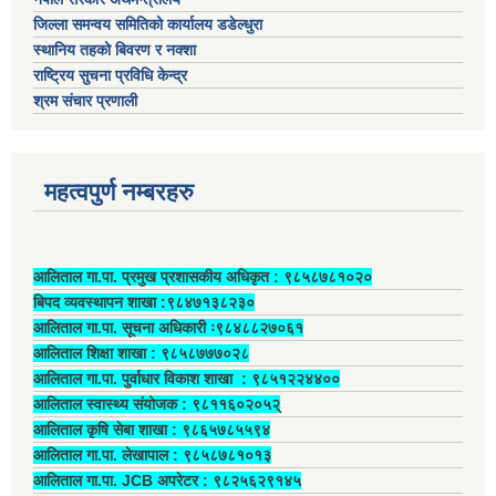
जिल्ला समन्वय समितिको कार्यालय डडेल्धुरा
स्थानिय तहको बिवरण र नक्शा
राष्ट्रिय सुचना प्रविधि केन्द्र
श्रम संचार प्रणाली
महत्वपुर्ण नम्बरहरु
आलिताल गा.पा. प्रमुख प्रशासकीय अधिकृत ‍: ९८५८७८१०२०
बिपद व्यवस्थापन शाखा :९८४७१३८२३०
आलिताल गा.पा. सूचना अधिकारी ः९८४८८२७०६१
आलिताल शिक्षा शाखा : ९८५८७७७०२८
आलिताल गा.पा. पुर्वाधार विकाश शाखा ‍: ९८५१२२४४००
आलिताल स्वास्थ्य संयोजक ‍: ९८११६०२०५२्
आलिताल कृषि सेबा शाखा : ९८६५७८५५९४
आलिताल गा.पा. लेखापाल ‍: ९८५८७८१०१३
आलिताल गा.पा. JCB अपरेटर ‍: ९८२५६२९१४५