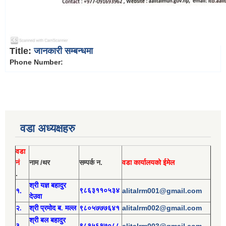
Title:
जानकारी सम्बन्धमा
Phone Number:
वडा अध्यक्षहरु
वडा
नं
नाम /थर
सम्पर्क न.
वडा कार्यालयको ईमेल
.
श्री य
ज्ञ बहादुर
१.
९८६३११०५३४
alitalrm001@gmail.com
देउवा
alitalrm002@gmail.com
२.
श्री
प्रमोद
ब. मल्ल
९८०५७७७६४१
श्री
बल बहादुर
३.
९८१५६१७०८८
alitalrm003@gmail.com