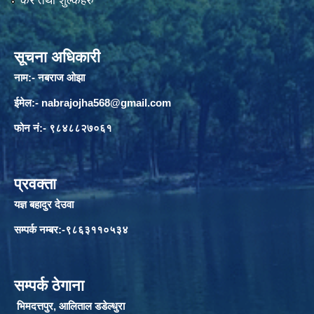
कर तथा शुल्कहरु
सूचना अधिकारी
नाम:- नबराज ओझा
ईमेल:-
nabrajojha568@gmail.com
फोन नं:- ९८४८८२७०६१
प्रवक्ता
यज्ञ बहादुर देउवा
सम्पर्क नम्बर:-९८६३११०५३४
सम्पर्क ठेगाना
भिमदत्तपुर, आलिताल डडेल्धुरा