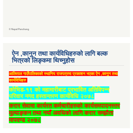
©
Nepal Panchang
ऐन ,कानुन तथा कार्यविधिहरुको लागि बल्क
भित्रको लिङ्कमा थिच्‍नुहोस
आलिताल गाउँपालिकाको स्थानिय राजपत्रमा प्रकाशन भएका ऐन ,कानुन तथा
कार्यविधिहरु
कोभिड-१९ को महामारीबाट प्रभावित अतिविपन्न
परिवार नगद हस्तान्तरण कार्यविधि २०७८
करार सेवामा कार्यरत कर्मचारीहरुको कार्यसमपादनस्तर
मुल्याङ्कन तथा नयाँ अवधिको लागि करार सम्झौता
मापदण्ड २०७८