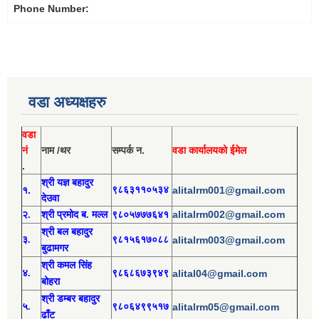
Phone Number:
वडा अध्यक्षहरु
वडा
नं
नाम /थर
सम्पर्क न.
वडा कार्यालयको ईमेल
.
श्री य
ज्ञ बहादुर
१.
९८६३११०५३४
alitalrm001@gmail.com
देउवा
alitalrm002@gmail.com
२.
श्री
प्रमोद
ब. मल्ल
९८०५७७७६४१
श्री
बल बहादुर
३.
९८१५६१७०८८
alitalrm003@gmail.com
बुढामगर
श्री
कमल सिंह
४.
९८६८६७३९४९
alital04@gmail.com
बोहरा
श्री
ड
म्बर बहादुर
५.
९८०६४९९५१७
alitalrm05@gmail.com
ढाँट