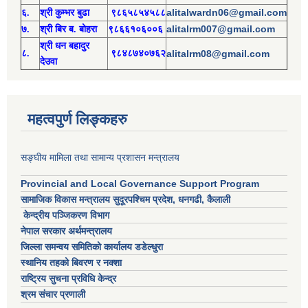
alitalwardn06@gmail.com
६.
श्री
कुम्भर बुढा
९८६५८५४५८८
alitalrm007@gmail.com
७.
श्री
बिर ब. बोहरा
९८६६१०६००६
श्री
ध
न बहादुर
८.
९८४८७४०७६२
alitalrm08@gmail.com
देउवा
महत्वपुर्ण लिङ्कहरु
सङ्घीय मामिला तथा सामान्य प्रशासन मन्त्रालय
Provincial and Local Governance Support Program
सामाजिक विकास मन्त्रालय सुदूरपश्चिम प्रदेश, धनगढी, कैलाली
केन्द्रीय पञ्जिकरण विभाग
नेपाल सरकार अर्थमन्त्रालय
जिल्ला समन्वय समितिको कार्यालय डडेल्धुरा
स्थानिय तहको बिवरण र नक्शा
राष्ट्रिय सुचना प्रविधि केन्द्र
श्रम संचार प्रणाली