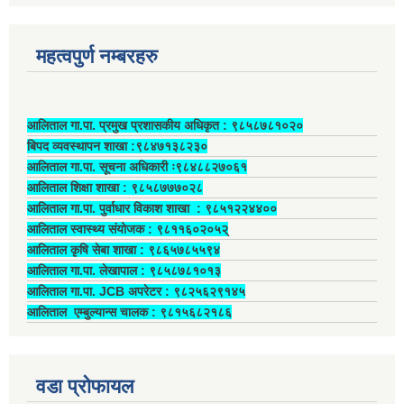
महत्वपुर्ण नम्बरहरु
आलिताल गा.पा. प्रमुख प्रशासकीय अधिकृत ‍: ९८५८७८१०२०
बिपद व्यवस्थापन शाखा :९८४७१३८२३०
आलिताल गा.पा. सूचना अधिकारी ः९८४८८२७०६१
आलिताल शिक्षा शाखा : ९८५८७७७०२८
आलिताल गा.पा. पुर्वाधार विकाश शाखा ‍: ९८५१२२४४००
आलिताल स्वास्थ्य संयोजक ‍: ९८११६०२०५२्
आलिताल कृषि सेबा शाखा : ९८६५७८५५९४
आलिताल गा.पा. लेखापाल ‍: ९८५८७८१०१३
आलिताल गा.पा. JCB अपरेटर ‍: ९८२५६२९१४५
आलिताल एम्बुल्यान्स चालक ‍: ९८१५६८२१८६
वडा प्रोफायल