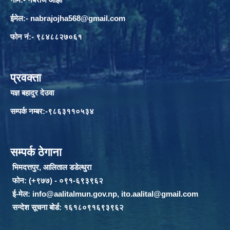
ईमेल:-
nabrajojha568@gmail.com
फोन नं:- ९८४८८२७०६१
प्रवक्ता
यज्ञ बहादुर देउवा
सम्पर्क नम्बर:-९८६३११०५३४
सम्पर्क ठेगाना
भिमदत्तपुर, आलिताल डडेल्धुरा
फोन: (+९७७) - ०९१-६९३९६२
ई-मेल:
info@aalitalmun.gov.np
,
ito.aalital@gmail.com
सन्देश सूचना बोर्ड: १६१८०९१६९३९६२