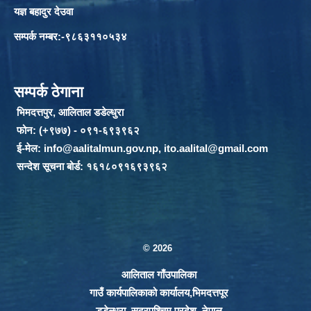
यज्ञ बहादुर देउवा
सम्पर्क नम्बर:-९८६३११०५३४
सम्पर्क ठेगाना
भिमदत्तपुर, आलिताल डडेल्धुरा
फोन: (+९७७) - ०९१-६९३९६२
ई-मेल:
info@aalitalmun.gov.np
,
ito.aalital@gmail.com
सन्देश सूचना बोर्ड: १६१८०९१६९३९६२
© 2026
आलिताल गाँउपालिका
गाउँ कार्यपालिकाको कार्यालय,भिमदत्तपूर
डडेल्धुरा, सुदुरपश्चिम प्रदेश, नेपाल