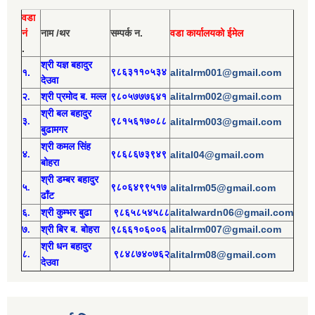
वडा
नं
नाम /थर
सम्पर्क न.
वडा कार्यालयको ईमेल
.
श्री य
ज्ञ बहादुर
१.
९८६३११०५३४
alitalrm001@gmail.com
देउवा
alitalrm002@gmail.com
२.
श्री
प्रमोद
ब. मल्ल
९८०५७७७६४१
श्री
बल बहादुर
३.
९८१५६१७०८८
alitalrm003@gmail.com
बुढामगर
श्री
कमल सिंह
४.
९८६८६७३९४९
alital04@gmail.com
बोहरा
श्री
ड
म्बर बहादुर
५.
९८०६४९९५१७
alitalrm05@gmail.com
ढाँट
alitalwardn06@gmail.com
६.
श्री
कुम्भर बुढा
९८६५८५४५८८
alitalrm007@gmail.com
७.
श्री
बिर ब. बोहरा
९८६६१०६००६
श्री
ध
न बहादुर
८.
९८४८७४०७६२
alitalrm08@gmail.com
देउवा