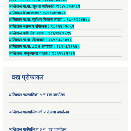
आलिताल गा.पा. सूचना अधिकारी ः९८४८८२७०६१
आलिताल शिक्षा शाखा : ९८५८७७७०२८
आलिताल गा.पा. पुर्वाधार विकाश शाखा ‍: ९८५१२२४४००
आलिताल स्वास्थ्य संयोजक ‍: ९८११६०२०५२्
आलिताल कृषि सेबा शाखा : ९८६५७८५५९४
आलिताल गा.पा. लेखापाल ‍: ९८५८७८१०१३
आलिताल गा.पा. JCB अपरेटर ‍: ९८२५६२९१४५
आलिताल एम्बुल्यान्स चालक ‍: ९८१५६८२१८६
वडा प्रोफायल
आलिताल गाउपालिका १ नं.वडा कार्यालय
आलिताल गाउपालिकाको २ नं.वडा कार्यालय
आलिताल गाउँपालिका ३ नं. वडा कार्यालय