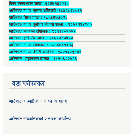
बिपद व्यवस्थापन शाखा :९८४७१३८२३०
आलिताल गा.पा. सूचना अधिकारी ः९८४८८२७०६१
आलिताल शिक्षा शाखा : ९८५८७७७०२८
आलिताल गा.पा. पुर्वाधार विकाश शाखा ‍: ९८५१२२४४००
आलिताल स्वास्थ्य संयोजक ‍: ९८११६०२०५२्
आलिताल कृषि सेबा शाखा : ९८६५७८५५९४
आलिताल गा.पा. लेखापाल ‍: ९८५८७८१०१३
आलिताल गा.पा. JCB अपरेटर ‍: ९८२५६२९१४५
आलिताल एम्बुल्यान्स चालक ‍: ९८१५६८२१८६
वडा प्रोफायल
आलिताल गाउपालिका १ नं.वडा कार्यालय
आलिताल गाउपालिकाको २ नं.वडा कार्यालय