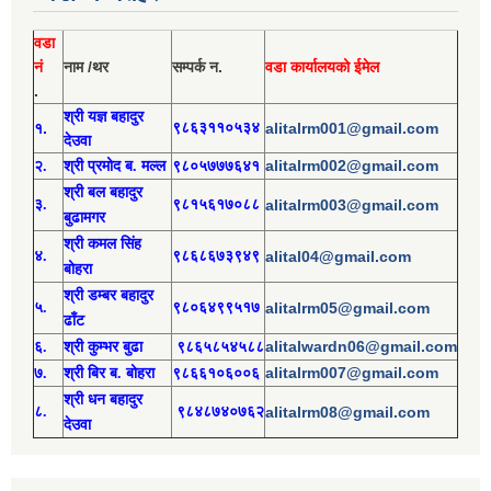
वडा
नं
नाम /थर
सम्पर्क न.
वडा कार्यालयको ईमेल
.
श्री य
ज्ञ बहादुर
१.
९८६३११०५३४
alitalrm001@gmail.com
देउवा
alitalrm002@gmail.com
२.
श्री
प्रमोद
ब. मल्ल
९८०५७७७६४१
श्री
बल बहादुर
३.
९८१५६१७०८८
alitalrm003@gmail.com
बुढामगर
श्री
कमल सिंह
४.
९८६८६७३९४९
alital04@gmail.com
बोहरा
श्री
ड
म्बर बहादुर
५.
९८०६४९९५१७
alitalrm05@gmail.com
ढाँट
alitalwardn06@gmail.com
६.
श्री
कुम्भर बुढा
९८६५८५४५८८
alitalrm007@gmail.com
७.
श्री
बिर ब. बोहरा
९८६६१०६००६
श्री
ध
न बहादुर
८.
९८४८७४०७६२
alitalrm08@gmail.com
देउवा