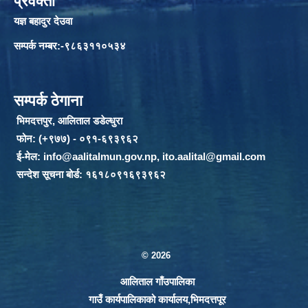
प्रवक्ता
यज्ञ बहादुर देउवा
सम्पर्क नम्बर:-९८६३११०५३४
सम्पर्क ठेगाना
भिमदत्तपुर, आलिताल डडेल्धुरा
फोन: (+९७७) - ०९१-६९३९६२
ई-मेल:
info@aalitalmun.gov.np
,
ito.aalital@gmail.com
सन्देश सूचना बोर्ड: १६१८०९१६९३९६२
© 2026
आलिताल गाँउपालिका
गाउँ कार्यपालिकाको कार्यालय,भिमदत्तपूर