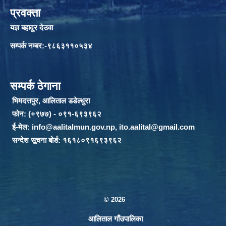
प्रवक्ता
यज्ञ बहादुर देउवा
सम्पर्क नम्बर:-९८६३११०५३४
सम्पर्क ठेगाना
भिमदत्तपुर, आलिताल डडेल्धुरा
फोन: (+९७७) - ०९१-६९३९६२
ई-मेल:
info@aalitalmun.gov.np
,
ito.aalital@gmail.com
सन्देश सूचना बोर्ड: १६१८०९१६९३९६२
© 2026
आलिताल गाँउपालिका