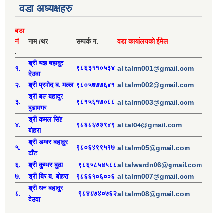
वडा अध्यक्षहरु
वडा
नं
नाम /थर
सम्पर्क न.
वडा कार्यालयको ईमेल
.
श्री य
ज्ञ बहादुर
१.
९८६३११०५३४
alitalrm001@gmail.com
देउवा
alitalrm002@gmail.com
२.
श्री
प्रमोद
ब. मल्ल
९८०५७७७६४१
श्री
बल बहादुर
३.
९८१५६१७०८८
alitalrm003@gmail.com
बुढामगर
श्री
कमल सिंह
४.
९८६८६७३९४९
alital04@gmail.com
बोहरा
श्री
ड
म्बर बहादुर
५.
९८०६४९९५१७
alitalrm05@gmail.com
ढाँट
alitalwardn06@gmail.com
६.
श्री
कुम्भर बुढा
९८६५८५४५८८
alitalrm007@gmail.com
७.
श्री
बिर ब. बोहरा
९८६६१०६००६
श्री
ध
न बहादुर
८.
९८४८७४०७६२
alitalrm08@gmail.com
देउवा