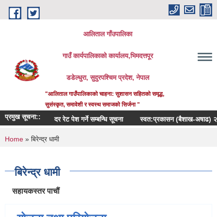
Skip to main content
आलिताल गाँउपालिका
गाउँ कार्यपालिकाको कार्यालय,भिमदत्तपूर
डडेल्धुरा, सुदुरपश्चिम प्रदेश, नेपाल
"आलिताल गाउँपालिकाको चाहना: सुशासन सहितको समृद्ध,
सुसंस्कृत, समावेशी र स्वस्थ समाजको सिर्जना "
प्रमुख सूचना::
दर रेट पेश गर्ने सम्बन्धि सूचना
स्वत:प्रकासन (बैशाख-अषाढ) २०८३
You are here
Home
» बिरेन्द्र धामी
बिरेन्द्र धामी
सहायकस्तर पाचौं