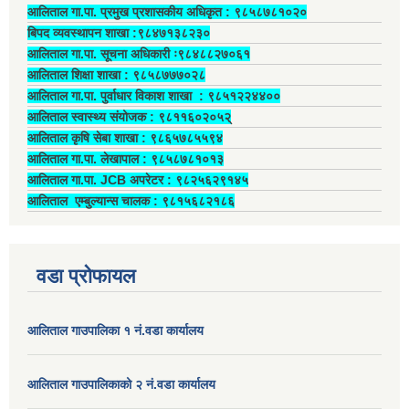
आलिताल गा.पा. प्रमुख प्रशासकीय अधिकृत ‍: ९८५८७८१०२०
बिपद व्यवस्थापन शाखा :९८४७१३८२३०
आलिताल गा.पा. सूचना अधिकारी ः९८४८८२७०६१
आलिताल शिक्षा शाखा : ९८५८७७७०२८
आलिताल गा.पा. पुर्वाधार विकाश शाखा ‍: ९८५१२२४४००
आलिताल स्वास्थ्य संयोजक ‍: ९८११६०२०५२्
आलिताल कृषि सेबा शाखा : ९८६५७८५५९४
आलिताल गा.पा. लेखापाल ‍: ९८५८७८१०१३
आलिताल गा.पा. JCB अपरेटर ‍: ९८२५६२९१४५
आलिताल एम्बुल्यान्स चालक ‍: ९८१५६८२१८६
वडा प्रोफायल
आलिताल गाउपालिका १ नं.वडा कार्यालय
आलिताल गाउपालिकाको २ नं.वडा कार्यालय