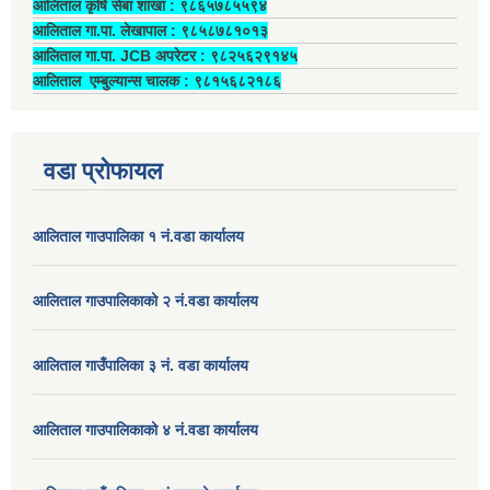
आलिताल कृषि सेबा शाखा : ९८६५७८५५९४
आलिताल गा.पा. लेखापाल ‍: ९८५८७८१०१३
आलिताल गा.पा. JCB अपरेटर ‍: ९८२५६२९१४५
आलिताल एम्बुल्यान्स चालक ‍: ९८१५६८२१८६
वडा प्रोफायल
आलिताल गाउपालिका १ नं.वडा कार्यालय
आलिताल गाउपालिकाको २ नं.वडा कार्यालय
आलिताल गाउँपालिका ३ नं. वडा कार्यालय
आलिताल गाउपालिकाको ४ नं.वडा कार्यालय