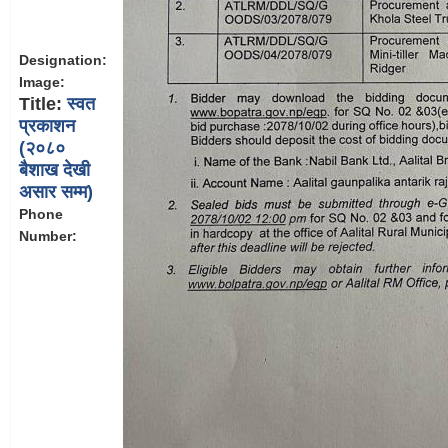
Designation:
Image:
Title:
स्वत
प्रकाशन
(२०८०
बैशाख देखी
असार सम्म)
Phone
Number: