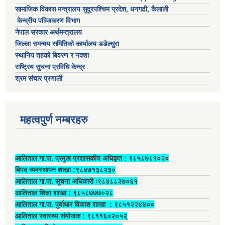
सामाजिक विकास मन्त्रालय सुदूरपश्चिम प्रदेश, धनगढी, कैलाली
केन्द्रीय पञ्जिकरण विभाग
नेपाल सरकार अर्थमन्त्रालय
जिल्ला समन्वय समितिको कार्यालय डडेल्धुरा
स्थानिय तहको बिवरण र नक्शा
राष्ट्रिय सुचना प्रविधि केन्द्र
श्रम संचार प्रणाली
महत्वपुर्ण नम्बरहरु
आलिताल गा.पा. प्रमुख प्रशासकीय अधिकृत ‍: ९८५८७८१०२०
बिपद व्यवस्थापन शाखा :९८४७१३८२३०
आलिताल गा.पा. सूचना अधिकारी ः९८४८८२७०६१
आलिताल शिक्षा शाखा : ९८५८७७७०२८
आलिताल गा.पा. पुर्वाधार विकाश शाखा ‍: ९८५१२२४४००
आलिताल स्वास्थ्य संयोजक ‍: ९८११६०२०५२्