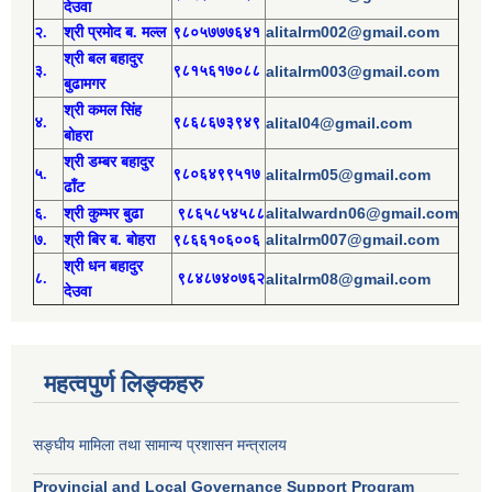
देउवा
alitalrm002@gmail.com
२.
श्री
प्रमोद
ब. मल्ल
९८०५७७७६४१
श्री
बल बहादुर
३.
९८१५६१७०८८
alitalrm003@gmail.com
बुढामगर
श्री
कमल सिंह
४.
९८६८६७३९४९
alital04@gmail.com
बोहरा
श्री
ड
म्बर बहादुर
५.
९८०६४९९५१७
alitalrm05@gmail.com
ढाँट
alitalwardn06@gmail.com
६.
श्री
कुम्भर बुढा
९८६५८५४५८८
alitalrm007@gmail.com
७.
श्री
बिर ब. बोहरा
९८६६१०६००६
श्री
ध
न बहादुर
८.
९८४८७४०७६२
alitalrm08@gmail.com
देउवा
महत्वपुर्ण लिङ्कहरु
सङ्घीय मामिला तथा सामान्य प्रशासन मन्त्रालय
Provincial and Local Governance Support Program