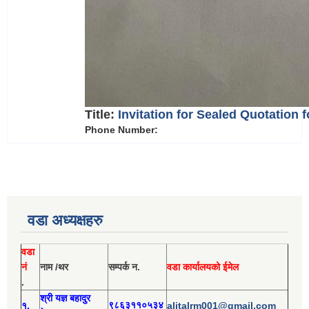
Title:
Invitation for Sealed Quotation 
Phone Number:
वडा अध्यक्षहरु
वडा
नं
नाम /थर
सम्पर्क न.
वडा कार्यालयको ईमेल
.
श्री य
ज्ञ बहादुर
१.
९८६३११०५३४
alitalrm001@gmail.com