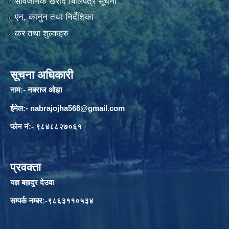
सार्वजनिक खरीद /बोलपत्र सूचना
एन, कानुन तथा निर्देशिका
कर तथा शुल्कहरु
सूचना अधिकारी
नाम:- नबराज ओझा
ईमेल:-
nabrajojha568@gmail.com
फोन नं:- ९८४८८२७०६१
प्रवक्ता
यज्ञ बहादुर देउवा
सम्पर्क नम्बर:-९८६३११०५३४