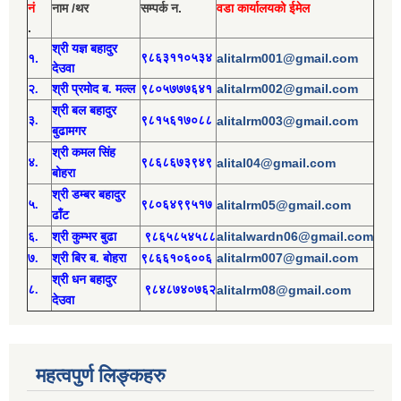
नं
नाम /थर
सम्पर्क न.
वडा कार्यालयको ईमेल
.
श्री य
ज्ञ बहादुर
१.
९८६३११०५३४
alitalrm001@gmail.com
देउवा
alitalrm002@gmail.com
२.
श्री
प्रमोद
ब. मल्ल
९८०५७७७६४१
श्री
बल बहादुर
३.
९८१५६१७०८८
alitalrm003@gmail.com
बुढामगर
श्री
कमल सिंह
४.
९८६८६७३९४९
alital04@gmail.com
बोहरा
श्री
ड
म्बर बहादुर
५.
९८०६४९९५१७
alitalrm05@gmail.com
ढाँट
alitalwardn06@gmail.com
६.
श्री
कुम्भर बुढा
९८६५८५४५८८
alitalrm007@gmail.com
७.
श्री
बिर ब. बोहरा
९८६६१०६००६
श्री
ध
न बहादुर
८.
९८४८७४०७६२
alitalrm08@gmail.com
देउवा
महत्वपुर्ण लिङ्कहरु