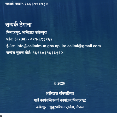
सम्पर्क नम्बर:-९८६३११०५३४
सम्पर्क ठेगाना
भिमदत्तपुर, आलिताल डडेल्धुरा
फोन: (+९७७) - ०९१-६९३९६२
ई-मेल:
info@aalitalmun.gov.np
,
ito.aalital@gmail.com
सन्देश सूचना बोर्ड: १६१८०९१६९३९६२
© 2026
आलिताल गाँउपालिका
गाउँ कार्यपालिकाको कार्यालय,भिमदत्तपूर
डडेल्धुरा, सुदुरपश्चिम प्रदेश, नेपाल
//