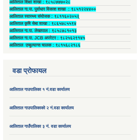
आलिताल शिक्षा शाखा : ९८५८७७७०२८
आलिताल गा.पा. पुर्वाधार विकाश शाखा ‍: ९८५१२२४४००
आलिताल स्वास्थ्य संयोजक ‍: ९८११६०२०५२्
आलिताल कृषि सेबा शाखा : ९८६५७८५५९४
आलिताल गा.पा. लेखापाल ‍: ९८५८७८१०१३
आलिताल गा.पा. JCB अपरेटर ‍: ९८२५६२९१४५
आलिताल एम्बुल्यान्स चालक ‍: ९८१५६८२१८६
वडा प्रोफायल
आलिताल गाउपालिका १ नं.वडा कार्यालय
आलिताल गाउपालिकाको २ नं.वडा कार्यालय
आलिताल गाउँपालिका ३ नं. वडा कार्यालय