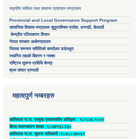
सङ्घीय मामिला तथा सामान्य प्रशासन मन्त्रालय
Provincial and Local Governance Support Program
सामाजिक विकास मन्त्रालय सुदूरपश्चिम प्रदेश, धनगढी, कैलाली
केन्द्रीय पञ्जिकरण विभाग
नेपाल सरकार अर्थमन्त्रालय
जिल्ला समन्वय समितिको कार्यालय डडेल्धुरा
स्थानिय तहको बिवरण र नक्शा
राष्ट्रिय सुचना प्रविधि केन्द्र
श्रम संचार प्रणाली
महत्वपुर्ण नम्बरहरु
आलिताल गा.पा. प्रमुख प्रशासकीय अधिकृत ‍: ९८५८७८१०२०
बिपद व्यवस्थापन शाखा :९८४७१३८२३०
आलिताल गा.पा. सूचना अधिकारी ः९८४८८२७०६१