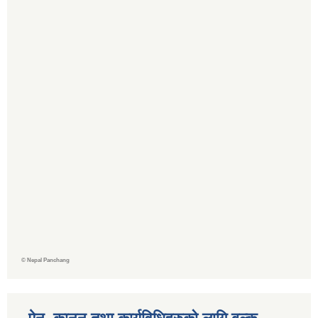
©
Nepal Panchang