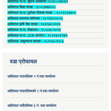
आलिताल गा.पा. सूचना अधिकारी ः९८४८८२७०६१
आलिताल शिक्षा शाखा : ९८५८७७७०२८
आलिताल गा.पा. पुर्वाधार विकाश शाखा ‍: ९८५१२२४४००
आलिताल स्वास्थ्य संयोजक ‍: ९८११६०२०५२्
आलिताल कृषि सेबा शाखा : ९८६५७८५५९४
आलिताल गा.पा. लेखापाल ‍: ९८५८७८१०१३
आलिताल गा.पा. JCB अपरेटर ‍: ९८२५६२९१४५
आलिताल एम्बुल्यान्स चालक ‍: ९८१५६८२१८६
वडा प्रोफायल
आलिताल गाउपालिका १ नं.वडा कार्यालय
आलिताल गाउपालिकाको २ नं.वडा कार्यालय
आलिताल गाउँपालिका ३ नं. वडा कार्यालय