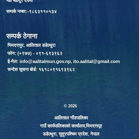
यज्ञ बहादुर देउवा
सम्पर्क नम्बर:-९८६३११०५३४
सम्पर्क ठेगाना
भिमदत्तपुर, आलिताल डडेल्धुरा
फोन: (+९७७) - ०९१-६९३९६२
ई-मेल:
info@aalitalmun.gov.np
,
ito.aalital@gmail.com
सन्देश सूचना बोर्ड: १६१८०९१६९३९६२
© 2026
आलिताल गाँउपालिका
गाउँ कार्यपालिकाको कार्यालय,भिमदत्तपूर
डडेल्धुरा, सुदुरपश्चिम प्रदेश, नेपाल