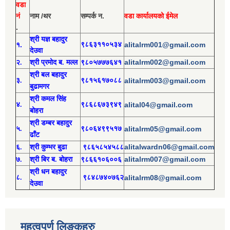
वडा
नं
नाम /थर
सम्पर्क न.
वडा कार्यालयको ईमेल
.
श्री य
ज्ञ बहादुर
१.
९८६३११०५३४
alitalrm001@gmail.com
देउवा
alitalrm002@gmail.com
२.
श्री
प्रमोद
ब. मल्ल
९८०५७७७६४१
श्री
बल बहादुर
३.
९८१५६१७०८८
alitalrm003@gmail.com
बुढामगर
श्री
कमल सिंह
४.
९८६८६७३९४९
alital04@gmail.com
बोहरा
श्री
ड
म्बर बहादुर
५.
९८०६४९९५१७
alitalrm05@gmail.com
ढाँट
alitalwardn06@gmail.com
६.
श्री
कुम्भर बुढा
९८६५८५४५८८
alitalrm007@gmail.com
७.
श्री
बिर ब. बोहरा
९८६६१०६००६
श्री
ध
न बहादुर
८.
९८४८७४०७६२
alitalrm08@gmail.com
देउवा
महत्वपुर्ण लिङ्कहरु