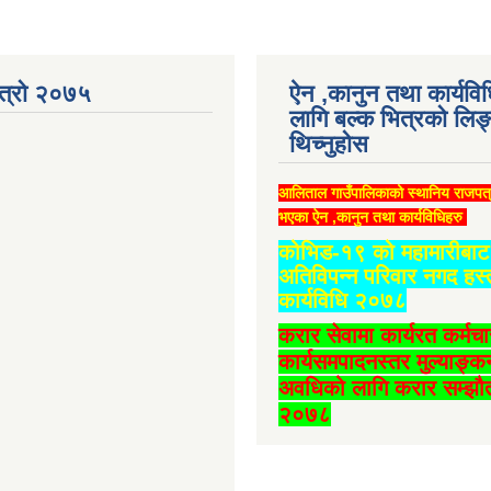
ात्रो २०७५
ऐन ,कानुन तथा कार्यवि
लागि बल्क भित्रको लिङ
थिच्‍नुहोस
आलिताल गाउँपालिकाको स्थानिय राजपत
भएका ऐन ,कानुन तथा कार्यविधिहरु
कोभिड-१९ को महामारीबाट 
अतिविपन्न परिवार नगद हस्
कार्यविधि २०७८
करार सेवामा कार्यरत कर्मच
कार्यसमपादनस्तर मुल्याङ्क
अवधिको लागि करार सम्झौत
२०७८