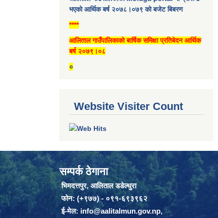
भएको आर्थिक बर्ष २०७८।०७९ को बजेट बिबरण
****
आलिताल गाउँपालिकाको बार्षिक समिक्षा प्रतिबेदन आर्थिक
बर्ष २०७९।०८
०
Website Visiter Count
सम्पर्क ठेगाना
भिमदत्तपुर, आलिताल डडेल्धुरा
फोन: (+९७७) - ०९१-६९३९६२
ई-मेल:
info@aalitalmun.gov.np
,