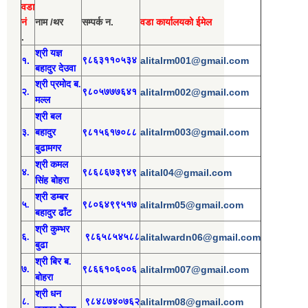
वडा
नं
नाम /थर
सम्पर्क न.
वडा कार्यालयको ईमेल
.
श्री य
ज्ञ
१.
९८६३११०५३४
alitalrm001@gmail.com
बहादुर देउवा
श्री
प्रमोद
ब.
२.
९८०५७७७६४१
alitalrm002@gmail.com
मल्ल
श्री
बल
alitalrm003@gmail.com
३.
बहादुर
९८१५६१७०८८
बुढामगर
श्री
कमल
४.
९८६८६७३९४९
alital04@gmail.com
सिंह बोहरा
श्री
ड
म्बर
५.
९८०६४९९५१७
alitalrm05@gmail.com
बहादुर ढाँट
श्री
कुम्भर
६.
९८६५८५४५८८
alitalwardn06@gmail.com
बुढा
श्री
बिर ब.
७.
९८६६१०६००६
alitalrm007@gmail.com
बोहरा
श्री
ध
न
८.
९८४८७४०७६२
alitalrm08@gmail.com