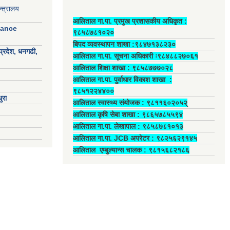
्त्रालय
आलिताल गा.पा. प्रमुख प्रशासकीय अधिकृत ‍:
nance
९८५८७८१०२०
बिपद व्यवस्थापन शाखा :९८४७१३८२३०
प्रदेश, धनगढी,
आलिताल गा.पा. सूचना अधिकारी ः९८४८८२७०६१
आलिताल शिक्षा शाखा : ९८५८७७७०२८
आलिताल गा.पा. पुर्वाधार विकाश शाखा ‍:
९८५१२२४४००
ुरा
आलिताल स्वास्थ्य संयोजक ‍: ९८११६०२०५२्
आलिताल कृषि सेबा शाखा : ९८६५७८५५९४
आलिताल गा.पा. लेखापाल ‍: ९८५८७८१०१३
आलिताल गा.पा. JCB अपरेटर ‍: ९८२५६२९१४५
आलिताल एम्बुल्यान्स चालक ‍: ९८१५६८२१८६