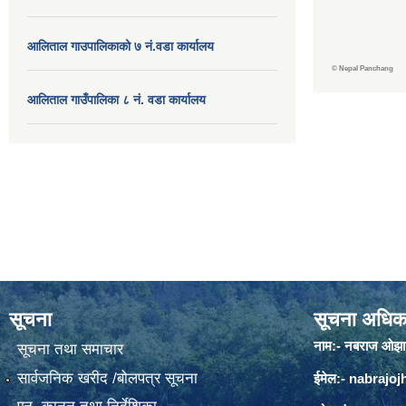
आलिताल गाउपालिकाको ७ नं.वडा कार्यालय
©
Nepal Panchang
आलिताल गाउँपालिका ८ नं. वडा कार्यालय
सूचना
सूचना अधिक
नाम:- नबराज ओझा
सूचना तथा समाचार
सार्वजनिक खरीद /बोलपत्र सूचना
ईमेल:-
nabrajo