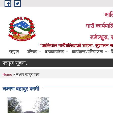
Skip to main content
आलि
गाउँ कार्यपा
डडेल्धुरा, 
"आलिताल गाउँपालिकाको चाहना: सुशासन सहित
गृहपृष्ठ
परिचय
वडाकार्यालय
कार्यक्रम/परियोजना
व
प्रमुख सूचना::
You are here
Home
» लक्ष्मण बहादुर कामी
लक्ष्मण बहादुर कामी