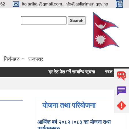
962
ito.aalital@gmail.com, info@aalitalmun.gov.np
Search form
Search
निर्णयहरु
राजपत्र
दर रेट पेश गर्ने सम्बन्धि सूचना
स्वत:प्रकासन (बैशा
योजना तथा परियोजना
आर्थिक बर्ष २०८२।०८३ का योजना तथा
कार्यक्रमहरु