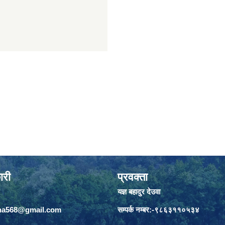
ारी
प्रवक्ता
यज्ञ बहादुर देउवा
jha568@gmail.com
सम्पर्क नम्बर:-९८६३११०५३४