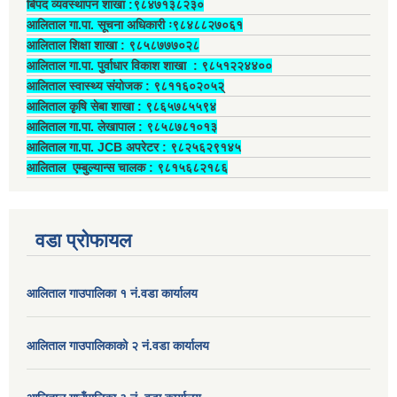
बिपद व्यवस्थापन शाखा :९८४७१३८२३०
आलिताल गा.पा. सूचना अधिकारी ः९८४८८२७०६१
आलिताल शिक्षा शाखा : ९८५८७७७०२८
आलिताल गा.पा. पुर्वाधार विकाश शाखा ‍: ९८५१२२४४००
आलिताल स्वास्थ्य संयोजक ‍: ९८११६०२०५२्
आलिताल कृषि सेबा शाखा : ९८६५७८५५९४
आलिताल गा.पा. लेखापाल ‍: ९८५८७८१०१३
आलिताल गा.पा. JCB अपरेटर ‍: ९८२५६२९१४५
आलिताल एम्बुल्यान्स चालक ‍: ९८१५६८२१८६
वडा प्रोफायल
आलिताल गाउपालिका १ नं.वडा कार्यालय
आलिताल गाउपालिकाको २ नं.वडा कार्यालय