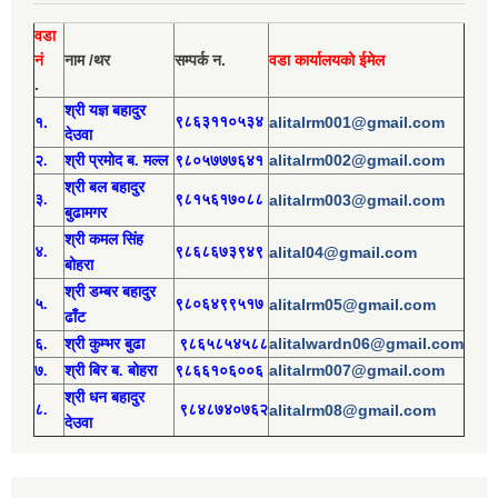
वडा
नं
नाम /थर
सम्पर्क न.
वडा कार्यालयको ईमेल
.
श्री य
ज्ञ बहादुर
१.
९८६३११०५३४
alitalrm001@gmail.com
देउवा
alitalrm002@gmail.com
२.
श्री
प्रमोद
ब. मल्ल
९८०५७७७६४१
श्री
बल बहादुर
३.
९८१५६१७०८८
alitalrm003@gmail.com
बुढामगर
श्री
कमल सिंह
४.
९८६८६७३९४९
alital04@gmail.com
बोहरा
श्री
ड
म्बर बहादुर
५.
९८०६४९९५१७
alitalrm05@gmail.com
ढाँट
alitalwardn06@gmail.com
६.
श्री
कुम्भर बुढा
९८६५८५४५८८
alitalrm007@gmail.com
७.
श्री
बिर ब. बोहरा
९८६६१०६००६
श्री
ध
न बहादुर
८.
९८४८७४०७६२
alitalrm08@gmail.com
देउवा