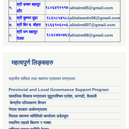
श्री
ड
म्बर बहादुर
५.
९८०६४९९५१७
alitalrm05@gmail.com
ढाँट
alitalwardn06@gmail.com
६.
श्री
कुम्भर बुढा
९८६५८५४५८८
alitalrm007@gmail.com
७.
श्री
बिर ब. बोहरा
९८६६१०६००६
श्री
ध
न बहादुर
८.
९८४८७४०७६२
alitalrm08@gmail.com
देउवा
महत्वपुर्ण लिङ्कहरु
सङ्घीय मामिला तथा सामान्य प्रशासन मन्त्रालय
Provincial and Local Governance Support Program
सामाजिक विकास मन्त्रालय सुदूरपश्चिम प्रदेश, धनगढी, कैलाली
केन्द्रीय पञ्जिकरण विभाग
नेपाल सरकार अर्थमन्त्रालय
जिल्ला समन्वय समितिको कार्यालय डडेल्धुरा
स्थानिय तहको बिवरण र नक्शा