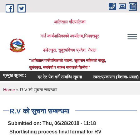
Skip to main content
आलिताल गाँउपालिका
गाउँ कार्यपालिकाको कार्यालय,भिमदत्तपूर
डडेल्धुरा, सुदुरपश्चिम प्रदेश, नेपाल
"आलिताल गाउँपालिकाको चाहना: सुशासन सहितको समृद्ध,
सुसंस्कृत, समावेशी र स्वस्थ समाजको सिर्जना "
प्रमुख सूचना::
दर रेट पेश गर्ने सम्बन्धि सूचना
स्वत:प्रकासन (बैशाख-अषाढ) २०८३
You are here
Home
» R.V को सुचना सम्बन्धमा
R.V को सुचना सम्बन्धमा
Submitted on:
Thu, 06/28/2018 - 11:18
Shortlisting process final format for RV