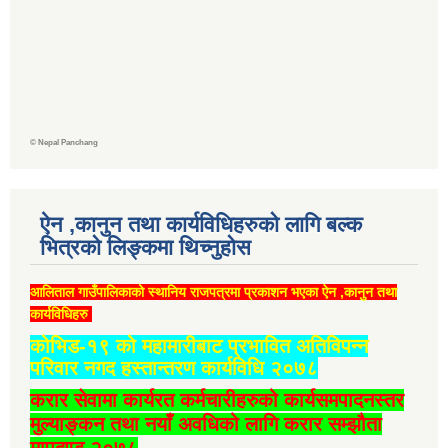
©
Nepal Panchang
ऐन ,कानुन तथा कार्यविधिहरुको लागि बल्क
भित्रको लिङ्कमा थिच्‍नुहोस
आलिताल गाउँपालिकाको स्थानिय राजपत्रमा प्रकाशन भएका ऐन ,कानुन तथा
कार्यविधिहरु
कोभिड-१९ को महामारीबाट प्रभावित अतिविपन्न
परिवार नगद हस्तान्तरण कार्यविधि २०७८
करार सेवामा कार्यरत कर्मचारीहरुको कार्यसमपादनस्तर
मुल्याङ्कन तथा नयाँ अवधिको लागि करार सम्झौता
मापदण्ड २०७८