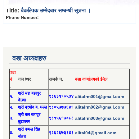
Title:
बैकल्पिक उम्मेदबार सम्बन्धी सूचना ।
Phone Number:
वडा अध्यक्षहरु
वडा
नं
नाम /थर
सम्पर्क न.
वडा कार्यालयको ईमेल
.
श्री य
ज्ञ बहादुर
१.
९८६३११०५३४
alitalrm001@gmail.com
देउवा
alitalrm002@gmail.com
२.
श्री
प्रमोद
ब. मल्ल
९८०५७७७६४१
श्री
बल बहादुर
३.
९८१५६१७०८८
alitalrm003@gmail.com
बुढामगर
श्री
कमल सिंह
४.
९८६८६७३९४९
alital04@gmail.com
बोहरा