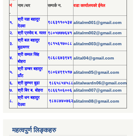
नं
नाम /थर
सम्पर्क न.
वडा कार्यालयको ईमेल
.
श्री य
ज्ञ बहादुर
१.
९८६३११०५३४
alitalrm001@gmail.com
देउवा
alitalrm002@gmail.com
२.
श्री
प्रमोद
ब. मल्ल
९८०५७७७६४१
श्री
बल बहादुर
३.
९८१५६१७०८८
alitalrm003@gmail.com
बुढामगर
श्री
कमल सिंह
४.
९८६८६७३९४९
alital04@gmail.com
बोहरा
श्री
ड
म्बर बहादुर
५.
९८०६४९९५१७
alitalrm05@gmail.com
ढाँट
alitalwardn06@gmail.com
६.
श्री
कुम्भर बुढा
९८६५८५४५८८
alitalrm007@gmail.com
७.
श्री
बिर ब. बोहरा
९८६६१०६००६
श्री
ध
न बहादुर
८.
९८४८७४०७६२
alitalrm08@gmail.com
देउवा
महत्वपुर्ण लिङ्कहरु