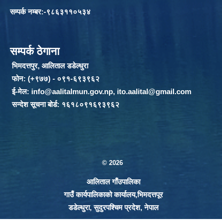
सम्पर्क नम्बर:-९८६३११०५३४
सम्पर्क ठेगाना
भिमदत्तपुर, आलिताल डडेल्धुरा
फोन: (+९७७) - ०९१-६९३९६२
ई-मेल:
info@aalitalmun.gov.np
,
ito.aalital@gmail.com
सन्देश सूचना बोर्ड: १६१८०९१६९३९६२
© 2026
आलिताल गाँउपालिका
गाउँ कार्यपालिकाको कार्यालय,भिमदत्तपूर
डडेल्धुरा, सुदुरपश्चिम प्रदेश, नेपाल