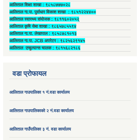
आलिताल शिक्षा शाखा : ९८५८७७७०२८
आलिताल गा.पा. पुर्वाधार विकाश शाखा ‍: ९८५१२२४४००
आलिताल स्वास्थ्य संयोजक ‍: ९८११६०२०५२्
आलिताल कृषि सेबा शाखा : ९८६५७८५५९४
आलिताल गा.पा. लेखापाल ‍: ९८५८७८१०१३
आलिताल गा.पा. JCB अपरेटर ‍: ९८२५६२९१४५
आलिताल एम्बुल्यान्स चालक ‍: ९८१५६८२१८६
वडा प्रोफायल
आलिताल गाउपालिका १ नं.वडा कार्यालय
आलिताल गाउपालिकाको २ नं.वडा कार्यालय
आलिताल गाउँपालिका ३ नं. वडा कार्यालय