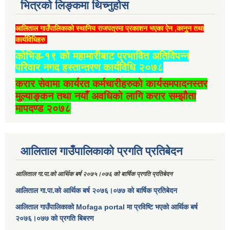
भित्रको लिङ्कमा थिच्‍नुहोस
आलिताल गाउँपालिकाको स्थानिय राजपत्रमा प्रकाशन भएका ऐन ,कानुन तथा
कार्यविधिहरु
कोभिड-१९ को महामारीबाट प्रभावित अतिविपन्न
परिवार नगद हस्तान्तरण कार्यविधि २०७८
करार सेवामा कार्यरत कर्मचारीहरुको कार्यसमपादनस्तर
मुल्याङ्कन तथा नयाँ अवधिको लागि करार सम्झौता
मापदण्ड २०७८
आलिताल गाउँपालिकाको प्रगति प्रतिबेदन
आलिताल गा.पा.को आर्थिक बर्ष २०७५।०७६ को बार्षिक प्रगति प्रतिबेदन
आलिताल गा.पा.को आर्थिक बर्ष २०७६।०७७ को बार्षिक प्रतिबेदन
आलिताल गाउँपालिकाको Mofaga portal मा प्रविष्टि भएको आर्थिक बर्ष
२०७६।०७७ को प्रगति बिबरण