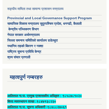
सङ्घीय मामिला तथा सामान्य प्रशासन मन्त्रालय
Provincial and Local Governance Support Program
सामाजिक विकास मन्त्रालय सुदूरपश्चिम प्रदेश, धनगढी, कैलाली
केन्द्रीय पञ्जिकरण विभाग
नेपाल सरकार अर्थमन्त्रालय
जिल्ला समन्वय समितिको कार्यालय डडेल्धुरा
स्थानिय तहको बिवरण र नक्शा
राष्ट्रिय सुचना प्रविधि केन्द्र
श्रम संचार प्रणाली
महत्वपुर्ण नम्बरहरु
आलिताल गा.पा. प्रमुख प्रशासकीय अधिकृत ‍: ९८५८७८१०२०
बिपद व्यवस्थापन शाखा :९८४७१३८२३०
आलिताल गा.पा. सूचना अधिकारी ः९८४८८२७०६१