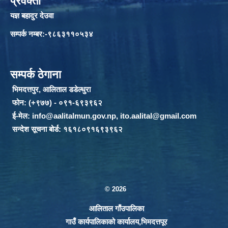
प्रवक्ता
यज्ञ बहादुर देउवा
सम्पर्क नम्बर:-९८६३११०५३४
सम्पर्क ठेगाना
भिमदत्तपुर, आलिताल डडेल्धुरा
फोन: (+९७७) - ०९१-६९३९६२
ई-मेल:
info@aalitalmun.gov.np
,
ito.aalital@gmail.com
सन्देश सूचना बोर्ड: १६१८०९१६९३९६२
© 2026
आलिताल गाँउपालिका
गाउँ कार्यपालिकाको कार्यालय,भिमदत्तपूर