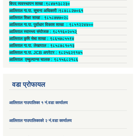
बिपद व्यवस्थापन शाखा :९८४७१३८२३०
आलिताल गा.पा. सूचना अधिकारी ः९८४८८२७०६१
आलिताल शिक्षा शाखा : ९८५८७७७०२८
आलिताल गा.पा. पुर्वाधार विकाश शाखा ‍: ९८५१२२४४००
आलिताल स्वास्थ्य संयोजक ‍: ९८११६०२०५२्
आलिताल कृषि सेबा शाखा : ९८६५७८५५९४
आलिताल गा.पा. लेखापाल ‍: ९८५८७८१०१३
आलिताल गा.पा. JCB अपरेटर ‍: ९८२५६२९१४५
आलिताल एम्बुल्यान्स चालक ‍: ९८१५६८२१८६
वडा प्रोफायल
आलिताल गाउपालिका १ नं.वडा कार्यालय
आलिताल गाउपालिकाको २ नं.वडा कार्यालय