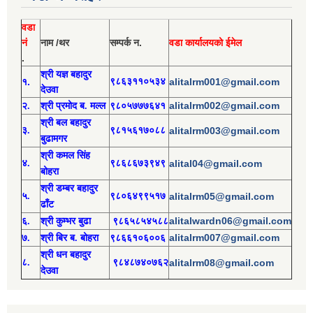
वडा
नं
नाम /थर
सम्पर्क न.
वडा कार्यालयको ईमेल
.
श्री य
ज्ञ बहादुर
१.
९८६३११०५३४
alitalrm001@gmail.com
देउवा
alitalrm002@gmail.com
२.
श्री
प्रमोद
ब. मल्ल
९८०५७७७६४१
श्री
बल बहादुर
३.
९८१५६१७०८८
alitalrm003@gmail.com
बुढामगर
श्री
कमल सिंह
४.
९८६८६७३९४९
alital04@gmail.com
बोहरा
श्री
ड
म्बर बहादुर
५.
९८०६४९९५१७
alitalrm05@gmail.com
ढाँट
alitalwardn06@gmail.com
६.
श्री
कुम्भर बुढा
९८६५८५४५८८
alitalrm007@gmail.com
७.
श्री
बिर ब. बोहरा
९८६६१०६००६
श्री
ध
न बहादुर
८.
९८४८७४०७६२
alitalrm08@gmail.com
देउवा