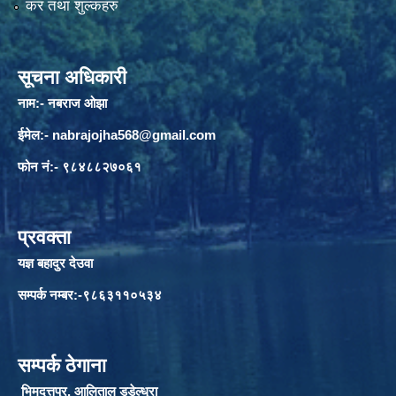
कर तथा शुल्कहरु
सूचना अधिकारी
नाम:- नबराज ओझा
ईमेल:-
nabrajojha568@gmail.com
फोन नं:- ९८४८८२७०६१
प्रवक्ता
यज्ञ बहादुर देउवा
सम्पर्क नम्बर:-९८६३११०५३४
सम्पर्क ठेगाना
भिमदत्तपुर, आलिताल डडेल्धुरा