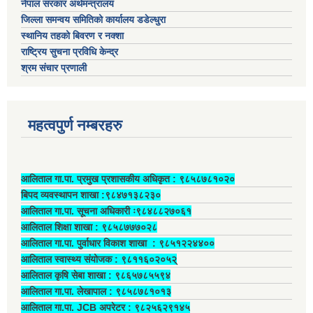
नेपाल सरकार अर्थमन्त्रालय
जिल्ला समन्वय समितिको कार्यालय डडेल्धुरा
स्थानिय तहको बिवरण र नक्शा
राष्ट्रिय सुचना प्रविधि केन्द्र
श्रम संचार प्रणाली
महत्वपुर्ण नम्बरहरु
आलिताल गा.पा. प्रमुख प्रशासकीय अधिकृत ‍: ९८५८७८१०२०
बिपद व्यवस्थापन शाखा :९८४७१३८२३०
आलिताल गा.पा. सूचना अधिकारी ः९८४८८२७०६१
आलिताल शिक्षा शाखा : ९८५८७७७०२८
आलिताल गा.पा. पुर्वाधार विकाश शाखा ‍: ९८५१२२४४००
आलिताल स्वास्थ्य संयोजक ‍: ९८११६०२०५२्
आलिताल कृषि सेबा शाखा : ९८६५७८५५९४
आलिताल गा.पा. लेखापाल ‍: ९८५८७८१०१३
आलिताल गा.पा. JCB अपरेटर ‍: ९८२५६२९१४५