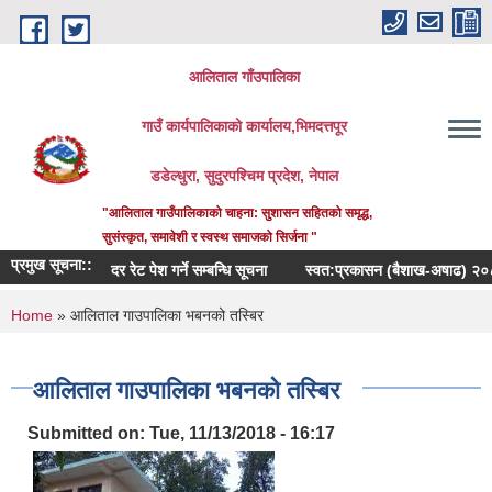
Skip to main content
आलिताल गाँउपालिका
गाउँ कार्यपालिकाको कार्यालय,भिमदत्तपूर
डडेल्धुरा, सुदुरपश्चिम प्रदेश, नेपाल
"आलिताल गाउँपालिकाको चाहना: सुशासन सहितको समृद्ध,
सुसंस्कृत, समावेशी र स्वस्थ समाजको सिर्जना "
प्रमुख सूचना::
दर रेट पेश गर्ने सम्बन्धि सूचना
स्वत:प्रकासन (बैशाख-अषाढ) २०८३
You are here
Home
» आलिताल गाउपालिका भबनको तस्बिर
आलिताल गाउपालिका भबनको तस्बिर
Submitted on:
Tue, 11/13/2018 - 16:17