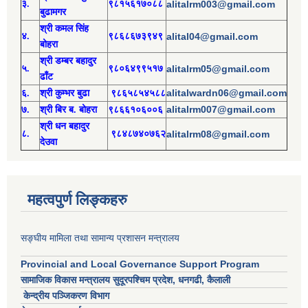
३.
९८१५६१७०८८
alitalrm003@gmail.com
बुढामगर
श्री
कमल सिंह
४.
९८६८६७३९४९
alital04@gmail.com
बोहरा
श्री
ड
म्बर बहादुर
५.
९८०६४९९५१७
alitalrm05@gmail.com
ढाँट
alitalwardn06@gmail.com
६.
श्री
कुम्भर बुढा
९८६५८५४५८८
alitalrm007@gmail.com
७.
श्री
बिर ब. बोहरा
९८६६१०६००६
श्री
ध
न बहादुर
८.
९८४८७४०७६२
alitalrm08@gmail.com
देउवा
महत्वपुर्ण लिङ्कहरु
सङ्घीय मामिला तथा सामान्य प्रशासन मन्त्रालय
Provincial and Local Governance Support Program
सामाजिक विकास मन्त्रालय सुदूरपश्चिम प्रदेश, धनगढी, कैलाली
केन्द्रीय पञ्जिकरण विभाग