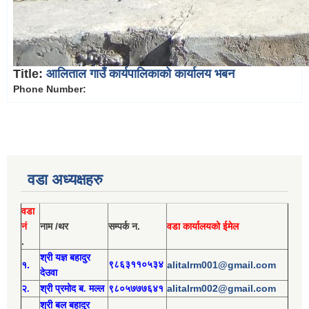
Title:
आलिताल गाउँ कार्यपालिकाको कार्यालय भबन
Phone Number:
वडा अध्यक्षहरु
वडा
नं
नाम /थर
सम्पर्क न.
वडा कार्यालयको ईमेल
.
श्री य
ज्ञ बहादुर
१.
९८६३११०५३४
alitalrm001@gmail.com
देउवा
alitalrm002@gmail.com
२.
श्री
प्रमोद
ब. मल्ल
९८०५७७७६४१
श्री
बल बहादुर