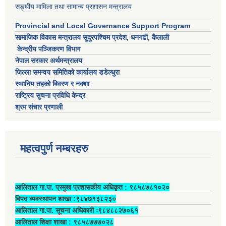
सङ्घीय मामिला तथा सामान्य प्रशासन मन्त्रालय
Provincial and Local Governance Support Program
सामाजिक विकास मन्त्रालय सुदूरपश्चिम प्रदेश, धनगढी, कैलाली
केन्द्रीय पञ्जिकरण विभाग
नेपाल सरकार अर्थमन्त्रालय
जिल्ला समन्वय समितिको कार्यालय डडेल्धुरा
स्थानिय तहको बिवरण र नक्शा
राष्ट्रिय सुचना प्रविधि केन्द्र
श्रम संचार प्रणाली
महत्वपुर्ण नम्बरहरु
आलिताल गा.पा. प्रमुख प्रशासकीय अधिकृत ‍: ९८५८७८१०२०
बिपद व्यवस्थापन शाखा :९८४७१३८२३०
आलिताल गा.पा. सूचना अधिकारी ः९८४८८२७०६१
आलिताल शिक्षा शाखा : ९८५८७७७०२८