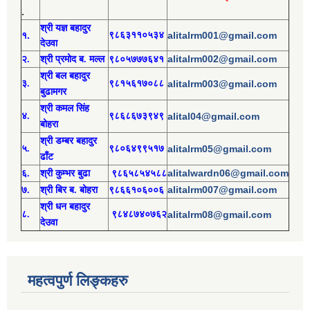
.
श्री य
ज्ञ बहादुर
१.
९८६३११०५३४
alitalrm001@gmail.com
देउवा
alitalrm002@gmail.com
२.
श्री
प्रमोद
ब. मल्ल
९८०५७७७६४१
श्री
बल बहादुर
३.
९८१५६१७०८८
alitalrm003@gmail.com
बुढामगर
श्री
कमल सिंह
४.
९८६८६७३९४९
alital04@gmail.com
बोहरा
श्री
ड
म्बर बहादुर
५.
९८०६४९९५१७
alitalrm05@gmail.com
ढाँट
alitalwardn06@gmail.com
६.
श्री
कुम्भर बुढा
९८६५८५४५८८
alitalrm007@gmail.com
७.
श्री
बिर ब. बोहरा
९८६६१०६००६
श्री
ध
न बहादुर
८.
९८४८७४०७६२
alitalrm08@gmail.com
देउवा
महत्वपुर्ण लिङ्कहरु