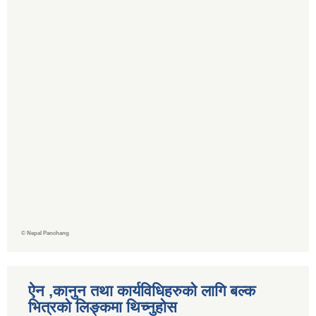
©
Nepal Panchang
ऐन ,कानुन तथा कार्यविधिहरुको लागि बल्क
भित्रको लिङ्कमा थिच्‍नुहोस