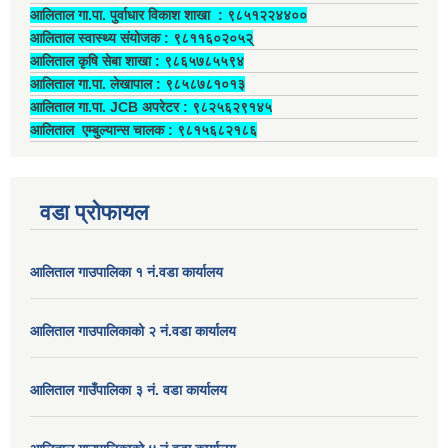
आलिताल गा.पा. पुर्वाधार विकाश शाखा ‍: ९८५१२२४४००
आलिताल स्वास्थ्य संयोजक ‍: ९८११६०२०५२्
आलिताल कृषि सेबा शाखा : ९८६५७८५५९४
आलिताल गा.पा. लेखापाल ‍: ९८५८७८१०१३
आलिताल गा.पा. JCB अपरेटर ‍: ९८२५६२९१४५
आलिताल एम्बुल्यान्स चालक ‍: ९८१५६८२१८६
वडा प्रोफायल
आलिताल गाउपालिका १ नं.वडा कार्यालय
आलिताल गाउपालिकाको २ नं.वडा कार्यालय
आलिताल गाउँपालिका ३ नं. वडा कार्यालय