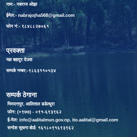
नाम:- नबराज ओझा
ईमेल:-
nabrajojha568@gmail.com
फोन नं:- ९८४८८२७०६१
प्रवक्ता
यज्ञ बहादुर देउवा
सम्पर्क नम्बर:-९८६३११०५३४
सम्पर्क ठेगाना
भिमदत्तपुर, आलिताल डडेल्धुरा
फोन: (+९७७) - ०९१-६९३९६२
ई-मेल:
info@aalitalmun.gov.np
,
ito.aalital@gmail.com
सन्देश सूचना बोर्ड: १६१८०९१६९३९६२