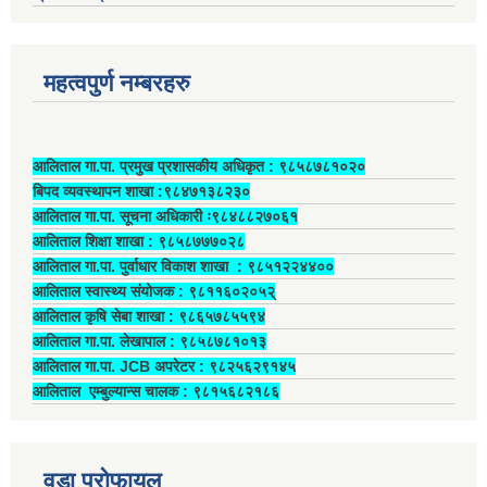
महत्वपुर्ण नम्बरहरु
आलिताल गा.पा. प्रमुख प्रशासकीय अधिकृत ‍: ९८५८७८१०२०
बिपद व्यवस्थापन शाखा :९८४७१३८२३०
आलिताल गा.पा. सूचना अधिकारी ः९८४८८२७०६१
आलिताल शिक्षा शाखा : ९८५८७७७०२८
आलिताल गा.पा. पुर्वाधार विकाश शाखा ‍: ९८५१२२४४००
आलिताल स्वास्थ्य संयोजक ‍: ९८११६०२०५२्
आलिताल कृषि सेबा शाखा : ९८६५७८५५९४
आलिताल गा.पा. लेखापाल ‍: ९८५८७८१०१३
आलिताल गा.पा. JCB अपरेटर ‍: ९८२५६२९१४५
आलिताल एम्बुल्यान्स चालक ‍: ९८१५६८२१८६
वडा प्रोफायल