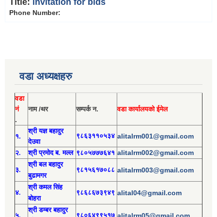
Title:
invitation for bids
Phone Number:
वडा अध्यक्षहरु
वडा
नं
नाम /थर
सम्पर्क न.
वडा कार्यालयको ईमेल
.
श्री य
ज्ञ बहादुर
१.
९८६३११०५३४
alitalrm001@gmail.com
देउवा
alitalrm002@gmail.com
२.
श्री
प्रमोद
ब. मल्ल
९८०५७७७६४१
श्री
बल बहादुर
३.
९८१५६१७०८८
alitalrm003@gmail.com
बुढामगर
श्री
कमल सिंह
४.
९८६८६७३९४९
alital04@gmail.com
बोहरा
श्री
ड
म्बर बहादुर
५.
९८०६४९९५१७
alitalrm05@gmail.com