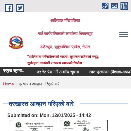
Skip to main content
आलिताल गाँउपालिका
गाउँ कार्यपालिकाको कार्यालय,भिमदत्तपूर
डडेल्धुरा, सुदुरपश्चिम प्रदेश, नेपाल
"आलिताल गाउँपालिकाको चाहना: सुशासन सहितको समृद्ध,
सुसंस्कृत, समावेशी र स्वस्थ समाजको सिर्जना "
प्रमुख सूचना::
दर रेट पेश गर्ने सम्बन्धि सूचना
स्वत:प्रकासन (बैशाख-अषाढ) २०८
You are here
Home
» दरखास्त आव्हान गरिएको बारे
दरखास्त आव्हान गरिएको बारे
Submitted on:
Mon, 12/01/2025 - 14:42