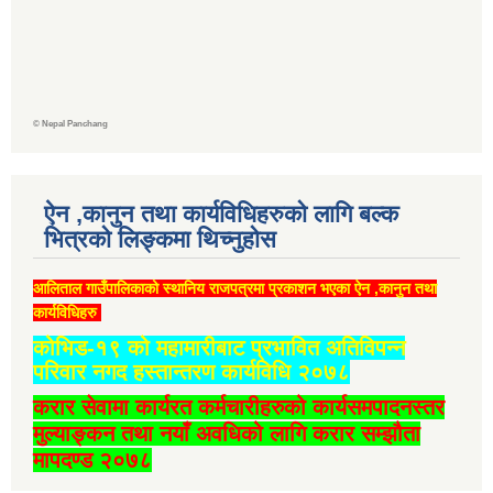
©
Nepal Panchang
ऐन ,कानुन तथा कार्यविधिहरुको लागि बल्क
भित्रको लिङ्कमा थिच्‍नुहोस
आलिताल गाउँपालिकाको स्थानिय राजपत्रमा प्रकाशन भएका ऐन ,कानुन तथा
कार्यविधिहरु
कोभिड-१९ को महामारीबाट प्रभावित अतिविपन्न
परिवार नगद हस्तान्तरण कार्यविधि २०७८
करार सेवामा कार्यरत कर्मचारीहरुको कार्यसमपादनस्तर
मुल्याङ्कन तथा नयाँ अवधिको लागि करार सम्झौता
मापदण्ड २०७८