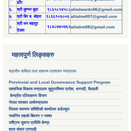
ढाँट
alitalwardn06@gmail.com
६.
श्री
कुम्भर बुढा
९८६५८५४५८८
alitalrm007@gmail.com
७.
श्री
बिर ब. बोहरा
९८६६१०६००६
श्री
ध
न बहादुर
८.
९८४८७४०७६२
alitalrm08@gmail.com
देउवा
महत्वपुर्ण लिङ्कहरु
सङ्घीय मामिला तथा सामान्य प्रशासन मन्त्रालय
Provincial and Local Governance Support Program
सामाजिक विकास मन्त्रालय सुदूरपश्चिम प्रदेश, धनगढी, कैलाली
केन्द्रीय पञ्जिकरण विभाग
नेपाल सरकार अर्थमन्त्रालय
जिल्ला समन्वय समितिको कार्यालय डडेल्धुरा
स्थानिय तहको बिवरण र नक्शा
राष्ट्रिय सुचना प्रविधि केन्द्र
श्रम संचार प्रणाली