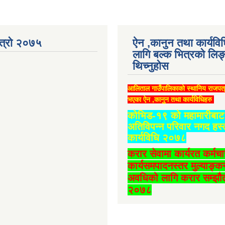
ात्रो २०७५
ऐन ,कानुन तथा कार्यवि
लागि बल्क भित्रको लिङ
थिच्‍नुहोस
आलिताल गाउँपालिकाको स्थानिय राजपत
भएका ऐन ,कानुन तथा कार्यविधिहरु
कोभिड-१९ को महामारीबाट 
अतिविपन्न परिवार नगद हस्
कार्यविधि २०७८
करार सेवामा कार्यरत कर्मच
कार्यसमपादनस्तर मुल्याङ्क
अवधिको लागि करार सम्झौत
२०७८