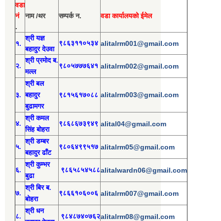
वडा
नं
नाम /थर
सम्पर्क न.
वडा कार्यालयको ईमेल
.
श्री य
ज्ञ
१.
९८६३११०५३४
alitalrm001@gmail.com
बहादुर देउवा
श्री
प्रमोद
ब.
२.
९८०५७७७६४१
alitalrm002@gmail.com
मल्ल
श्री
बल
alitalrm003@gmail.com
३.
बहादुर
९८१५६१७०८८
बुढामगर
श्री
कमल
४.
९८६८६७३९४९
alital04@gmail.com
सिंह बोहरा
श्री
ड
म्बर
५.
९८०६४९९५१७
alitalrm05@gmail.com
बहादुर ढाँट
श्री
कुम्भर
६.
९८६५८५४५८८
alitalwardn06@gmail.com
बुढा
श्री
बिर ब.
७.
९८६६१०६००६
alitalrm007@gmail.com
बोहरा
श्री
ध
न
८.
९८४८७४०७६२
alitalrm08@gmail.com