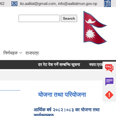
962
ito.aalital@gmail.com, info@aalitalmun.gov.np
Search form
Search
निर्णयहरु
राजपत्र
दर रेट पेश गर्ने सम्बन्धि सूचना
स्वत:प्रकासन (बैशाख-अष
योजना तथा परियोजना
आर्थिक बर्ष २०८२।०८३ का योजना तथा
कार्यक्रमहरु