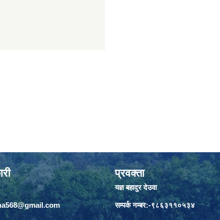
ारी
प्रवक्ता
यज्ञ बहादुर देउवा
jha568@gmail.com
सम्पर्क नम्बर:-९८६३११०५३४