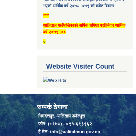
भएको आर्थिक बर्ष २०७८।०७९ को बजेट बिबरण
****
आलिताल गाउँपालिकाको बार्षिक समिक्षा प्रतिबेदन आर्थिक
बर्ष २०७९।०८
०
Website Visiter Count
सम्पर्क ठेगाना
भिमदत्तपुर, आलिताल डडेल्धुरा
फोन: (+९७७) - ०९१-६९३९६२
ई-मेल:
info@aalitalmun.gov.np
,