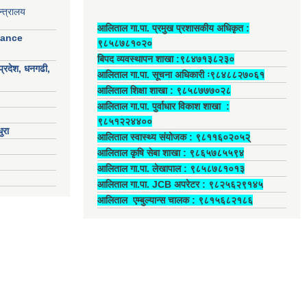
्त्रालय
आलिताल गा.पा. प्रमुख प्रशासकीय अधिकृत ‍:
nance
९८५८७८१०२०
बिपद व्यवस्थापन शाखा :९८४७१३८२३०
प्रदेश, धनगढी,
आलिताल गा.पा. सूचना अधिकारी ः९८४८८२७०६१
आलिताल शिक्षा शाखा : ९८५८७७७०२८
आलिताल गा.पा. पुर्वाधार विकाश शाखा ‍:
९८५१२२४४००
ुरा
आलिताल स्वास्थ्य संयोजक ‍: ९८११६०२०५२्
आलिताल कृषि सेबा शाखा : ९८६५७८५५९४
आलिताल गा.पा. लेखापाल ‍: ९८५८७८१०१३
आलिताल गा.पा. JCB अपरेटर ‍: ९८२५६२९१४५
आलिताल एम्बुल्यान्स चालक ‍: ९८१५६८२१८६