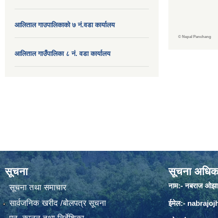
आलिताल गाउपालिकाको ७ नं.वडा कार्यालय
©
Nepal Panchang
आलिताल गाउँपालिका ८ नं. वडा कार्यालय
सूचना
सूचना अधिक
नाम:- नबराज ओझा
सूचना तथा समाचार
सार्वजनिक खरीद /बोलपत्र सूचना
ईमेल:-
nabrajo