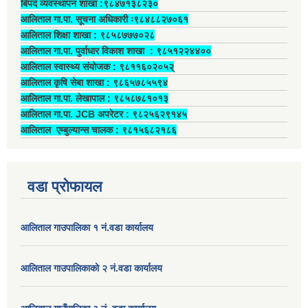
बिपद व्यवस्थापन शाखा :९८४७१३८२३०
आलिताल गा.पा. सूचना अधिकारी ः९८४८८२७०६१
आलिताल शिक्षा शाखा : ९८५८७७७०२८
आलिताल गा.पा. पुर्वाधार विकाश शाखा ‍: ९८५१२२४४००
आलिताल स्वास्थ्य संयोजक ‍: ९८११६०२०५२्
आलिताल कृषि सेबा शाखा : ९८६५७८५५९४
आलिताल गा.पा. लेखापाल ‍: ९८५८७८१०१३
आलिताल गा.पा. JCB अपरेटर ‍: ९८२५६२९१४५
आलिताल एम्बुल्यान्स चालक ‍: ९८१५६८२१८६
वडा प्रोफायल
आलिताल गाउपालिका १ नं.वडा कार्यालय
आलिताल गाउपालिकाको २ नं.वडा कार्यालय