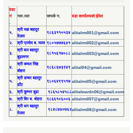
वडा
नं
नाम /थर
सम्पर्क न.
वडा कार्यालयको ईमेल
.
श्री य
ज्ञ बहादुर
१.
९८६३११०५३४
alitalrm001@gmail.com
देउवा
alitalrm002@gmail.com
२.
श्री
प्रमोद
ब. मल्ल
९८०५७७७६४१
श्री
बल बहादुर
३.
९८१५६१७०८८
alitalrm003@gmail.com
बुढामगर
श्री
कमल सिंह
४.
९८६८६७३९४९
alital04@gmail.com
बोहरा
श्री
ड
म्बर बहादुर
५.
९८०६४९९५१७
alitalrm05@gmail.com
ढाँट
alitalwardn06@gmail.com
६.
श्री
कुम्भर बुढा
९८६५८५४५८८
alitalrm007@gmail.com
७.
श्री
बिर ब. बोहरा
९८६६१०६००६
श्री
ध
न बहादुर
८.
९८४८७४०७६२
alitalrm08@gmail.com
देउवा