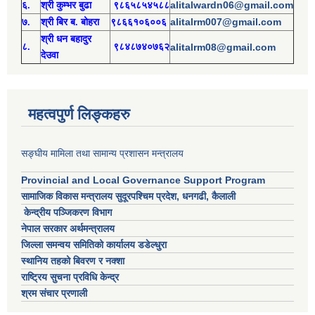
alitalwardn06@gmail.com
६.
श्री
कुम्भर बुढा
९८६५८५४५८८
alitalrm007@gmail.com
७.
श्री
बिर ब. बोहरा
९८६६१०६००६
श्री
ध
न बहादुर
८.
९८४८७४०७६२
alitalrm08@gmail.com
देउवा
महत्वपुर्ण लिङ्कहरु
सङ्घीय मामिला तथा सामान्य प्रशासन मन्त्रालय
Provincial and Local Governance Support Program
सामाजिक विकास मन्त्रालय सुदूरपश्चिम प्रदेश, धनगढी, कैलाली
केन्द्रीय पञ्जिकरण विभाग
नेपाल सरकार अर्थमन्त्रालय
जिल्ला समन्वय समितिको कार्यालय डडेल्धुरा
स्थानिय तहको बिवरण र नक्शा
राष्ट्रिय सुचना प्रविधि केन्द्र
श्रम संचार प्रणाली