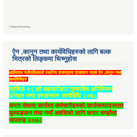
©
Nepal Panchang
ऐन ,कानुन तथा कार्यविधिहरुको लागि बल्क
भित्रको लिङ्कमा थिच्‍नुहोस
आलिताल गाउँपालिकाको स्थानिय राजपत्रमा प्रकाशन भएका ऐन ,कानुन तथा
कार्यविधिहरु
कोभिड-१९ को महामारीबाट प्रभावित अतिविपन्न
परिवार नगद हस्तान्तरण कार्यविधि २०७८
करार सेवामा कार्यरत कर्मचारीहरुको कार्यसमपादनस्तर
मुल्याङ्कन तथा नयाँ अवधिको लागि करार सम्झौता
मापदण्ड २०७८