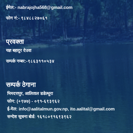
ईमेल:-
nabrajojha568@gmail.com
फोन नं:- ९८४८८२७०६१
प्रवक्ता
यज्ञ बहादुर देउवा
सम्पर्क नम्बर:-९८६३११०५३४
सम्पर्क ठेगाना
भिमदत्तपुर, आलिताल डडेल्धुरा
फोन: (+९७७) - ०९१-६९३९६२
ई-मेल:
info@aalitalmun.gov.np
,
ito.aalital@gmail.com
सन्देश सूचना बोर्ड: १६१८०९१६९३९६२