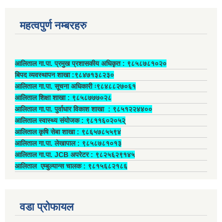
महत्वपुर्ण नम्बरहरु
आलिताल गा.पा. प्रमुख प्रशासकीय अधिकृत ‍: ९८५८७८१०२०
बिपद व्यवस्थापन शाखा :९८४७१३८२३०
आलिताल गा.पा. सूचना अधिकारी ः९८४८८२७०६१
आलिताल शिक्षा शाखा : ९८५८७७७०२८
आलिताल गा.पा. पुर्वाधार विकाश शाखा ‍: ९८५१२२४४००
आलिताल स्वास्थ्य संयोजक ‍: ९८११६०२०५२्
आलिताल कृषि सेबा शाखा : ९८६५७८५५९४
आलिताल गा.पा. लेखापाल ‍: ९८५८७८१०१३
आलिताल गा.पा. JCB अपरेटर ‍: ९८२५६२९१४५
आलिताल एम्बुल्यान्स चालक ‍: ९८१५६८२१८६
वडा प्रोफायल