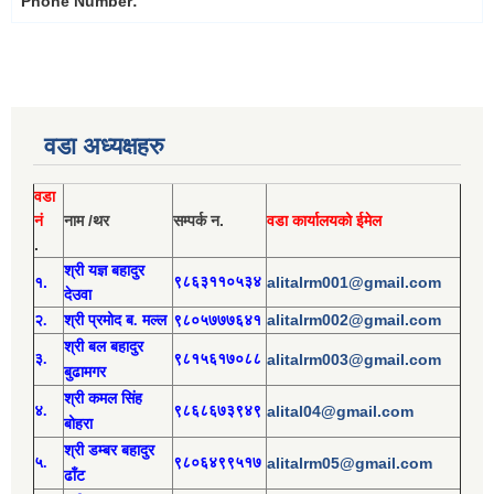
Phone Number:
वडा अध्यक्षहरु
वडा
नं
नाम /थर
सम्पर्क न.
वडा कार्यालयको ईमेल
.
श्री य
ज्ञ बहादुर
१.
९८६३११०५३४
alitalrm001@gmail.com
देउवा
alitalrm002@gmail.com
२.
श्री
प्रमोद
ब. मल्ल
९८०५७७७६४१
श्री
बल बहादुर
३.
९८१५६१७०८८
alitalrm003@gmail.com
बुढामगर
श्री
कमल सिंह
४.
९८६८६७३९४९
alital04@gmail.com
बोहरा
श्री
ड
म्बर बहादुर
५.
९८०६४९९५१७
alitalrm05@gmail.com
ढाँट