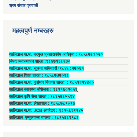
श्रम संचार प्रणाली
महत्वपुर्ण नम्बरहरु
आलिताल गा.पा. प्रमुख प्रशासकीय अधिकृत ‍: ९८५८७८१०२०
बिपद व्यवस्थापन शाखा :९८४७१३८२३०
आलिताल गा.पा. सूचना अधिकारी ः९८४८८२७०६१
आलिताल शिक्षा शाखा : ९८५८७७७०२८
आलिताल गा.पा. पुर्वाधार विकाश शाखा ‍: ९८५१२२४४००
आलिताल स्वास्थ्य संयोजक ‍: ९८११६०२०५२्
आलिताल कृषि सेबा शाखा : ९८६५७८५५९४
आलिताल गा.पा. लेखापाल ‍: ९८५८७८१०१३
आलिताल गा.पा. JCB अपरेटर ‍: ९८२५६२९१४५
आलिताल एम्बुल्यान्स चालक ‍: ९८१५६८२१८६