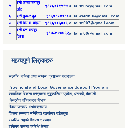
श्री
ड
म्बर बहादुर
५.
९८०६४९९५१७
alitalrm05@gmail.com
ढाँट
alitalwardn06@gmail.com
६.
श्री
कुम्भर बुढा
९८६५८५४५८८
alitalrm007@gmail.com
७.
श्री
बिर ब. बोहरा
९८६६१०६००६
श्री
ध
न बहादुर
८.
९८४८७४०७६२
alitalrm08@gmail.com
देउवा
महत्वपुर्ण लिङ्कहरु
सङ्घीय मामिला तथा सामान्य प्रशासन मन्त्रालय
Provincial and Local Governance Support Program
सामाजिक विकास मन्त्रालय सुदूरपश्चिम प्रदेश, धनगढी, कैलाली
केन्द्रीय पञ्जिकरण विभाग
नेपाल सरकार अर्थमन्त्रालय
जिल्ला समन्वय समितिको कार्यालय डडेल्धुरा
स्थानिय तहको बिवरण र नक्शा
राष्ट्रिय सुचना प्रविधि केन्द्र