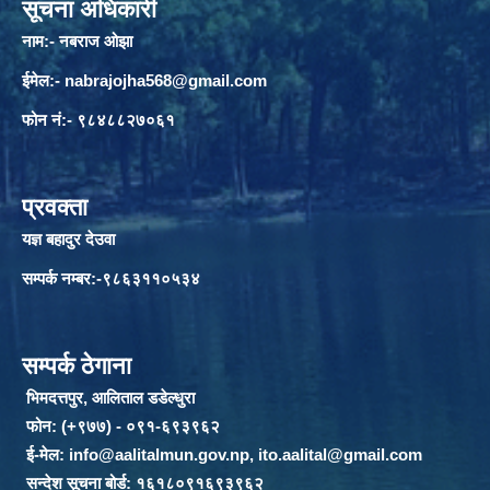
सूचना अधिकारी
नाम:- नबराज ओझा
ईमेल:-
nabrajojha568@gmail.com
फोन नं:- ९८४८८२७०६१
प्रवक्ता
यज्ञ बहादुर देउवा
सम्पर्क नम्बर:-९८६३११०५३४
सम्पर्क ठेगाना
भिमदत्तपुर, आलिताल डडेल्धुरा
फोन: (+९७७) - ०९१-६९३९६२
ई-मेल:
info@aalitalmun.gov.np
,
ito.aalital@gmail.com
सन्देश सूचना बोर्ड: १६१८०९१६९३९६२