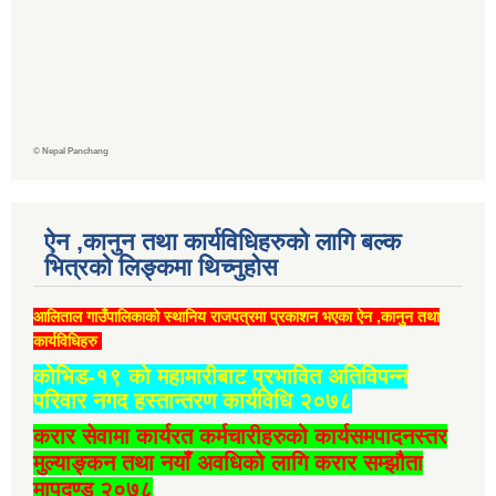
©
Nepal Panchang
ऐन ,कानुन तथा कार्यविधिहरुको लागि बल्क
भित्रको लिङ्कमा थिच्‍नुहोस
आलिताल गाउँपालिकाको स्थानिय राजपत्रमा प्रकाशन भएका ऐन ,कानुन तथा
कार्यविधिहरु
कोभिड-१९ को महामारीबाट प्रभावित अतिविपन्न
परिवार नगद हस्तान्तरण कार्यविधि २०७८
करार सेवामा कार्यरत कर्मचारीहरुको कार्यसमपादनस्तर
मुल्याङ्कन तथा नयाँ अवधिको लागि करार सम्झौता
मापदण्ड २०७८