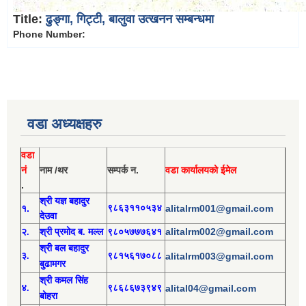
Title:
ढुङ्गा, गिट्टी, बालुवा उत्खनन सम्बन्धमा
Phone Number:
वडा अध्यक्षहरु
वडा
नं
नाम /थर
सम्पर्क न.
वडा कार्यालयको ईमेल
.
श्री य
ज्ञ बहादुर
१.
९८६३११०५३४
alitalrm001@gmail.com
देउवा
alitalrm002@gmail.com
२.
श्री
प्रमोद
ब. मल्ल
९८०५७७७६४१
श्री
बल बहादुर
३.
९८१५६१७०८८
alitalrm003@gmail.com
बुढामगर
श्री
कमल सिंह
४.
९८६८६७३९४९
alital04@gmail.com
बोहरा