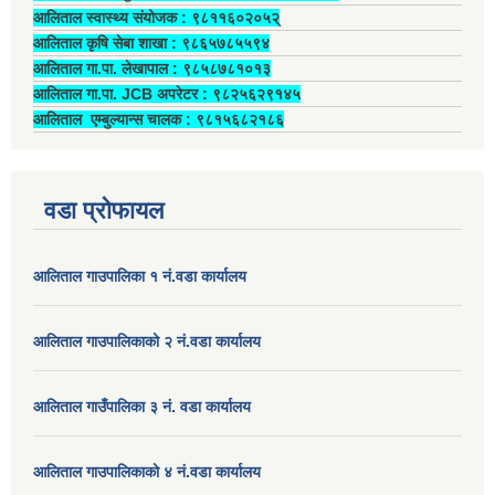
आलिताल स्वास्थ्य संयोजक ‍: ९८११६०२०५२्
आलिताल कृषि सेबा शाखा : ९८६५७८५५९४
आलिताल गा.पा. लेखापाल ‍: ९८५८७८१०१३
आलिताल गा.पा. JCB अपरेटर ‍: ९८२५६२९१४५
आलिताल एम्बुल्यान्स चालक ‍: ९८१५६८२१८६
वडा प्रोफायल
आलिताल गाउपालिका १ नं.वडा कार्यालय
आलिताल गाउपालिकाको २ नं.वडा कार्यालय
आलिताल गाउँपालिका ३ नं. वडा कार्यालय
आलिताल गाउपालिकाको ४ नं.वडा कार्यालय