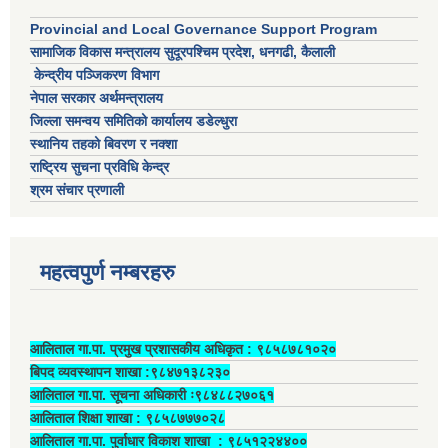
Provincial and Local Governance Support Program
सामाजिक विकास मन्त्रालय सुदूरपश्चिम प्रदेश, धनगढी, कैलाली
केन्द्रीय पञ्जिकरण विभाग
नेपाल सरकार अर्थमन्त्रालय
जिल्ला समन्वय समितिको कार्यालय डडेल्धुरा
स्थानिय तहको बिवरण र नक्शा
राष्ट्रिय सुचना प्रविधि केन्द्र
श्रम संचार प्रणाली
महत्वपुर्ण नम्बरहरु
आलिताल गा.पा. प्रमुख प्रशासकीय अधिकृत ‍: ९८५८७८१०२०
बिपद व्यवस्थापन शाखा :९८४७१३८२३०
आलिताल गा.पा. सूचना अधिकारी ः९८४८८२७०६१
आलिताल शिक्षा शाखा : ९८५८७७७०२८
आलिताल गा.पा. पुर्वाधार विकाश शाखा ‍: ९८५१२२४४००