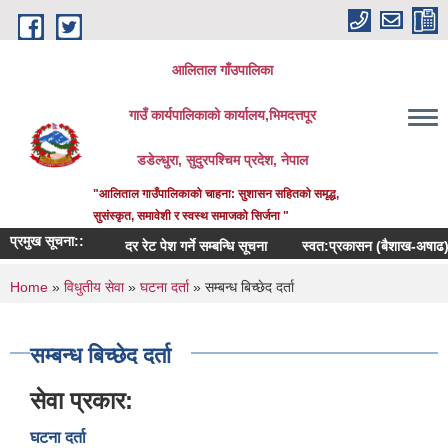
Skip to main content
आलिताल गाँउपालिका
गाउँ कार्यपालिकाको कार्यालय,भिमदत्तपूर
डडेल्धुरा, सुदुरपश्चिम प्रदेश, नेपाल
"आलिताल गाउँपालिकाको चाहना: सुशासन सहितको समृद्ध,
सुसंस्कृत, समावेशी र स्वस्थ समाजको सिर्जना "
प्रमुख सूचना::
दर रेट पेश गर्ने सम्बन्धि सूचना
स्वत:प्रकासन (बैशाख-अषाढ) २०८
You are here
Home
»
विधुतीय सेवा
»
घटना दर्ता
» सम्बन्ध बिच्छेद दर्ता
सम्बन्ध बिच्छेद दर्ता
सेवा प्रकार:
घटना दर्ता