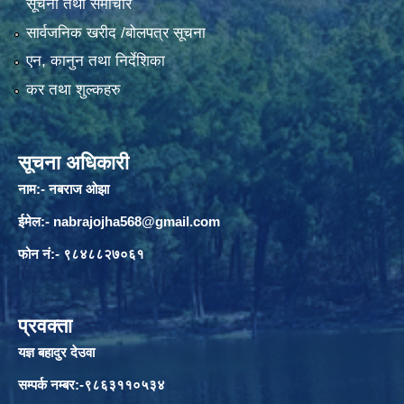
सूचना तथा समाचार
सार्वजनिक खरीद /बोलपत्र सूचना
एन, कानुन तथा निर्देशिका
कर तथा शुल्कहरु
सूचना अधिकारी
नाम:- नबराज ओझा
ईमेल:-
nabrajojha568@gmail.com
फोन नं:- ९८४८८२७०६१
प्रवक्ता
यज्ञ बहादुर देउवा
सम्पर्क नम्बर:-९८६३११०५३४