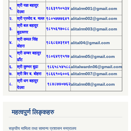
श्री य
ज्ञ बहादुर
१.
९८६३११०५३४
alitalrm001@gmail.com
देउवा
alitalrm002@gmail.com
२.
श्री
प्रमोद
ब. मल्ल
९८०५७७७६४१
श्री
बल बहादुर
३.
९८१५६१७०८८
alitalrm003@gmail.com
बुढामगर
श्री
कमल सिंह
४.
९८६८६७३९४९
alital04@gmail.com
बोहरा
श्री
ड
म्बर बहादुर
५.
९८०६४९९५१७
alitalrm05@gmail.com
ढाँट
alitalwardn06@gmail.com
६.
श्री
कुम्भर बुढा
९८६५८५४५८८
alitalrm007@gmail.com
७.
श्री
बिर ब. बोहरा
९८६६१०६००६
श्री
ध
न बहादुर
८.
९८४८७४०७६२
alitalrm08@gmail.com
देउवा
महत्वपुर्ण लिङ्कहरु
सङ्घीय मामिला तथा सामान्य प्रशासन मन्त्रालय