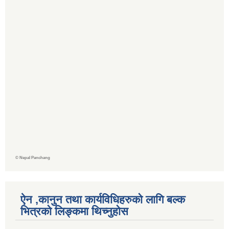
©
Nepal Panchang
ऐन ,कानुन तथा कार्यविधिहरुको लागि बल्क
भित्रको लिङ्कमा थिच्‍नुहोस