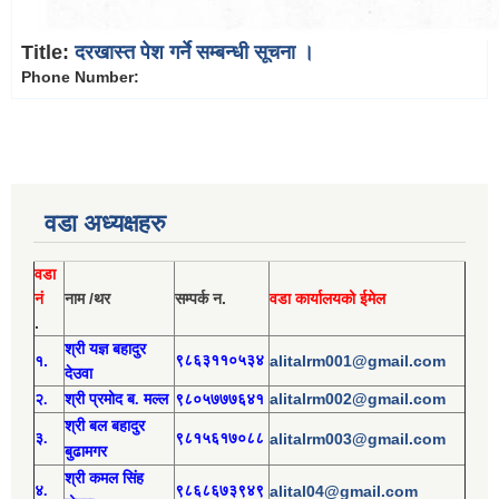
Title:
दरखास्त पेश गर्ने सम्बन्धी सूचना ।
Phone Number:
वडा अध्यक्षहरु
वडा
नं
नाम /थर
सम्पर्क न.
वडा कार्यालयको ईमेल
.
श्री य
ज्ञ बहादुर
१.
९८६३११०५३४
alitalrm001@gmail.com
देउवा
alitalrm002@gmail.com
२.
श्री
प्रमोद
ब. मल्ल
९८०५७७७६४१
श्री
बल बहादुर
३.
९८१५६१७०८८
alitalrm003@gmail.com
बुढामगर
श्री
कमल सिंह
४.
९८६८६७३९४९
alital04@gmail.com