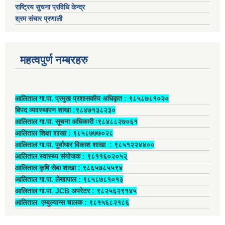
राष्ट्रिय सुचना प्रविधि केन्द्र
श्रम संचार प्रणाली
महत्वपुर्ण नम्बरहरु
आलिताल गा.पा. प्रमुख प्रशासकीय अधिकृत ‍: ९८५८७८१०२०
बिपद व्यवस्थापन शाखा :९८४७१३८२३०
आलिताल गा.पा. सूचना अधिकारी ः९८४८८२७०६१
आलिताल शिक्षा शाखा : ९८५८७७७०२८
आलिताल गा.पा. पुर्वाधार विकाश शाखा ‍: ९८५१२२४४००
आलिताल स्वास्थ्य संयोजक ‍: ९८११६०२०५२्
आलिताल कृषि सेबा शाखा : ९८६५७८५५९४
आलिताल गा.पा. लेखापाल ‍: ९८५८७८१०१३
आलिताल गा.पा. JCB अपरेटर ‍: ९८२५६२९१४५
आलिताल एम्बुल्यान्स चालक ‍: ९८१५६८२१८६