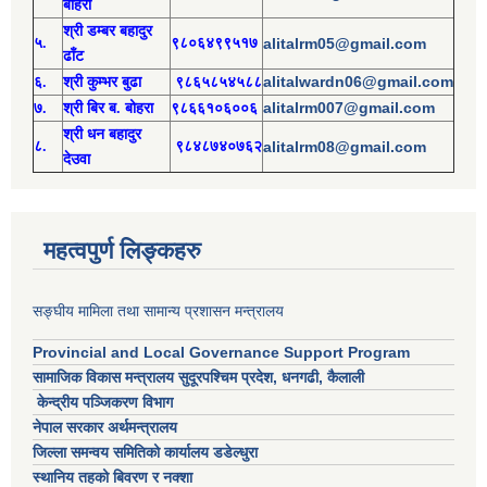
बोहरा
श्री
ड
म्बर बहादुर
५.
९८०६४९९५१७
alitalrm05@gmail.com
ढाँट
alitalwardn06@gmail.com
६.
श्री
कुम्भर बुढा
९८६५८५४५८८
alitalrm007@gmail.com
७.
श्री
बिर ब. बोहरा
९८६६१०६००६
श्री
ध
न बहादुर
८.
९८४८७४०७६२
alitalrm08@gmail.com
देउवा
महत्वपुर्ण लिङ्कहरु
सङ्घीय मामिला तथा सामान्य प्रशासन मन्त्रालय
Provincial and Local Governance Support Program
सामाजिक विकास मन्त्रालय सुदूरपश्चिम प्रदेश, धनगढी, कैलाली
केन्द्रीय पञ्जिकरण विभाग
नेपाल सरकार अर्थमन्त्रालय
जिल्ला समन्वय समितिको कार्यालय डडेल्धुरा
स्थानिय तहको बिवरण र नक्शा