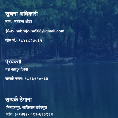
सूचना अधिकारी
नाम:- नबराज ओझा
ईमेल:-
nabrajojha568@gmail.com
फोन नं:- ९८४८८२७०६१
प्रवक्ता
यज्ञ बहादुर देउवा
सम्पर्क नम्बर:-९८६३११०५३४
सम्पर्क ठेगाना
भिमदत्तपुर, आलिताल डडेल्धुरा
फोन: (+९७७) - ०९१-६९३९६२