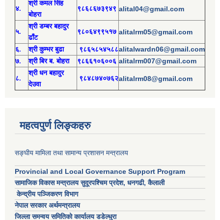
श्री
कमल सिंह
४.
९८६८६७३९४९
alital04@gmail.com
बोहरा
श्री
ड
म्बर बहादुर
५.
९८०६४९९५१७
alitalrm05@gmail.com
ढाँट
alitalwardn06@gmail.com
६.
श्री
कुम्भर बुढा
९८६५८५४५८८
alitalrm007@gmail.com
७.
श्री
बिर ब. बोहरा
९८६६१०६००६
श्री
ध
न बहादुर
८.
९८४८७४०७६२
alitalrm08@gmail.com
देउवा
महत्वपुर्ण लिङ्कहरु
सङ्घीय मामिला तथा सामान्य प्रशासन मन्त्रालय
Provincial and Local Governance Support Program
सामाजिक विकास मन्त्रालय सुदूरपश्चिम प्रदेश, धनगढी, कैलाली
केन्द्रीय पञ्जिकरण विभाग
नेपाल सरकार अर्थमन्त्रालय
जिल्ला समन्वय समितिको कार्यालय डडेल्धुरा