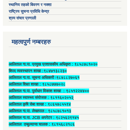
स्थानिय तहको बिवरण र नक्शा
राष्ट्रिय सुचना प्रविधि केन्द्र
श्रम संचार प्रणाली
महत्वपुर्ण नम्बरहरु
आलिताल गा.पा. प्रमुख प्रशासकीय अधिकृत ‍: ९८५८७८१०२०
बिपद व्यवस्थापन शाखा :९८४७१३८२३०
आलिताल गा.पा. सूचना अधिकारी ः९८४८८२७०६१
आलिताल शिक्षा शाखा : ९८५८७७७०२८
आलिताल गा.पा. पुर्वाधार विकाश शाखा ‍: ९८५१२२४४००
आलिताल स्वास्थ्य संयोजक ‍: ९८११६०२०५२्
आलिताल कृषि सेबा शाखा : ९८६५७८५५९४
आलिताल गा.पा. लेखापाल ‍: ९८५८७८१०१३
आलिताल गा.पा. JCB अपरेटर ‍: ९८२५६२९१४५
आलिताल एम्बुल्यान्स चालक ‍: ९८१५६८२१८६