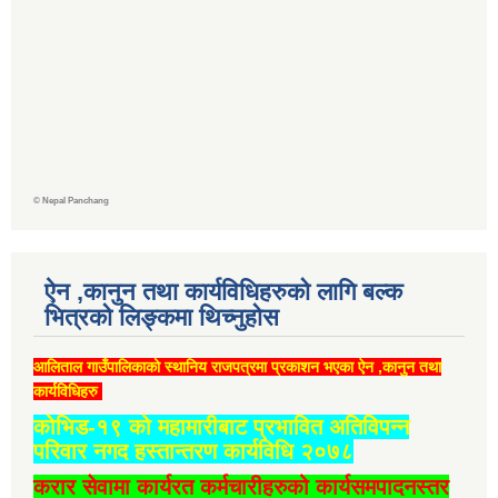
©
Nepal Panchang
ऐन ,कानुन तथा कार्यविधिहरुको लागि बल्क
भित्रको लिङ्कमा थिच्‍नुहोस
आलिताल गाउँपालिकाको स्थानिय राजपत्रमा प्रकाशन भएका ऐन ,कानुन तथा
कार्यविधिहरु
कोभिड-१९ को महामारीबाट प्रभावित अतिविपन्न
परिवार नगद हस्तान्तरण कार्यविधि २०७८
करार सेवामा कार्यरत कर्मचारीहरुको कार्यसमपादनस्तर