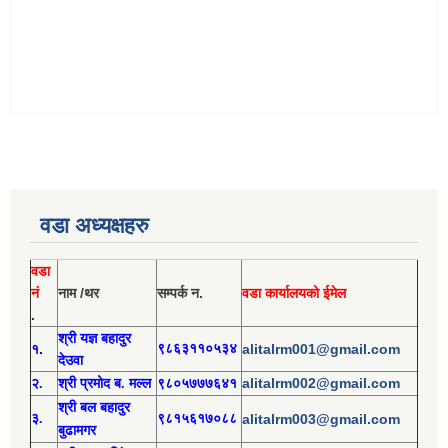
वडा अध्यक्षहरु
वडा
नं
नाम /थर
सम्पर्क न.
वडा कार्यालयको ईमेल
.
श्री य
ज्ञ बहादुर
१.
९८६३११०५३४
alitalrm001@gmail.com
देउवा
alitalrm002@gmail.com
२.
श्री
प्रमोद
ब. मल्ल
९८०५७७७६४१
श्री
बल बहादुर
३.
९८१५६१७०८८
alitalrm003@gmail.com
बुढामगर