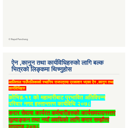
©
Nepal Panchang
ऐन ,कानुन तथा कार्यविधिहरुको लागि बल्क
भित्रको लिङ्कमा थिच्‍नुहोस
आलिताल गाउँपालिकाको स्थानिय राजपत्रमा प्रकाशन भएका ऐन ,कानुन तथा
कार्यविधिहरु
कोभिड-१९ को महामारीबाट प्रभावित अतिविपन्न
परिवार नगद हस्तान्तरण कार्यविधि २०७८
करार सेवामा कार्यरत कर्मचारीहरुको कार्यसमपादनस्तर
मुल्याङ्कन तथा नयाँ अवधिको लागि करार सम्झौता
मापदण्ड २०७८