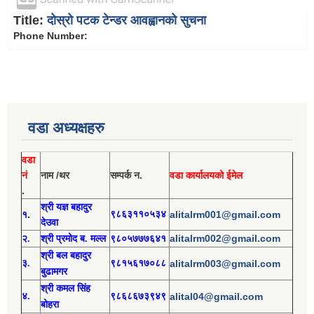
Title:
दोस्रो पटक टेन्डर आवह्वानको सुचना
Phone Number:
वडा अध्यक्षहरु
वडा
नं
नाम /थर
सम्पर्क न.
वडा कार्यालयको ईमेल
.
श्री य
ज्ञ बहादुर
१.
९८६३११०५३४
alitalrm001@gmail.com
देउवा
alitalrm002@gmail.com
२.
श्री
प्रमोद
ब. मल्ल
९८०५७७७६४१
श्री
बल बहादुर
३.
९८१५६१७०८८
alitalrm003@gmail.com
बुढामगर
श्री
कमल सिंह
४.
९८६८६७३९४९
alital04@gmail.com
बोहरा