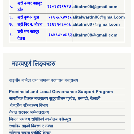
श्री
ड
म्बर बहादुर
५.
९८०६४९९५१७
alitalrm05@gmail.com
ढाँट
alitalwardn06@gmail.com
६.
श्री
कुम्भर बुढा
९८६५८५४५८८
alitalrm007@gmail.com
७.
श्री
बिर ब. बोहरा
९८६६१०६००६
श्री
ध
न बहादुर
८.
९८४८७४०७६२
alitalrm08@gmail.com
देउवा
महत्वपुर्ण लिङ्कहरु
सङ्घीय मामिला तथा सामान्य प्रशासन मन्त्रालय
Provincial and Local Governance Support Program
सामाजिक विकास मन्त्रालय सुदूरपश्चिम प्रदेश, धनगढी, कैलाली
केन्द्रीय पञ्जिकरण विभाग
नेपाल सरकार अर्थमन्त्रालय
जिल्ला समन्वय समितिको कार्यालय डडेल्धुरा
स्थानिय तहको बिवरण र नक्शा
राष्ट्रिय सुचना प्रविधि केन्द्र