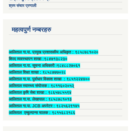
श्रम संचार प्रणाली
महत्वपुर्ण नम्बरहरु
आलिताल गा.पा. प्रमुख प्रशासकीय अधिकृत ‍: ९८५८७८१०२०
बिपद व्यवस्थापन शाखा :९८४७१३८२३०
आलिताल गा.पा. सूचना अधिकारी ः९८४८८२७०६१
आलिताल शिक्षा शाखा : ९८५८७७७०२८
आलिताल गा.पा. पुर्वाधार विकाश शाखा ‍: ९८५१२२४४००
आलिताल स्वास्थ्य संयोजक ‍: ९८११६०२०५२्
आलिताल कृषि सेबा शाखा : ९८६५७८५५९४
आलिताल गा.पा. लेखापाल ‍: ९८५८७८१०१३
आलिताल गा.पा. JCB अपरेटर ‍: ९८२५६२९१४५
आलिताल एम्बुल्यान्स चालक ‍: ९८१५६८२१८६