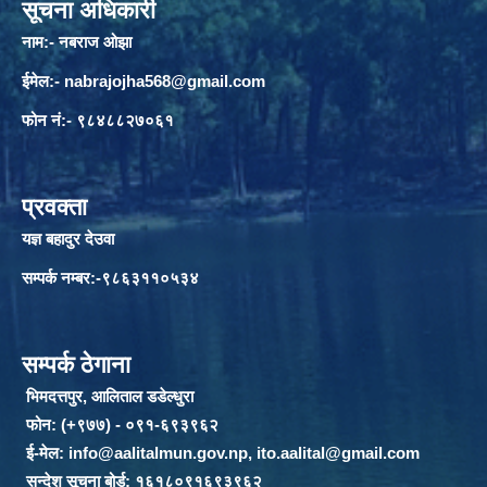
सूचना अधिकारी
नाम:- नबराज ओझा
ईमेल:-
nabrajojha568@gmail.com
फोन नं:- ९८४८८२७०६१
प्रवक्ता
यज्ञ बहादुर देउवा
सम्पर्क नम्बर:-९८६३११०५३४
सम्पर्क ठेगाना
भिमदत्तपुर, आलिताल डडेल्धुरा
फोन: (+९७७) - ०९१-६९३९६२
ई-मेल:
info@aalitalmun.gov.np
,
ito.aalital@gmail.com
सन्देश सूचना बोर्ड: १६१८०९१६९३९६२