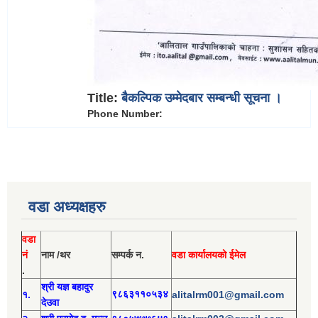
Title:
बैकल्पिक उम्मेदबार सम्बन्धी सूचना ।
Phone Number:
वडा अध्यक्षहरु
वडा
नं
नाम /थर
सम्पर्क न.
वडा कार्यालयको ईमेल
.
श्री य
ज्ञ बहादुर
१.
९८६३११०५३४
alitalrm001@gmail.com
देउवा