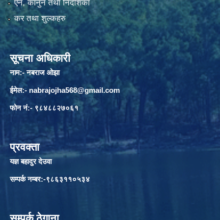
एन, कानुन तथा निर्देशिका
कर तथा शुल्कहरु
सूचना अधिकारी
नाम:- नबराज ओझा
ईमेल:-
nabrajojha568@gmail.com
फोन नं:- ९८४८८२७०६१
प्रवक्ता
यज्ञ बहादुर देउवा
सम्पर्क नम्बर:-९८६३११०५३४
सम्पर्क ठेगाना