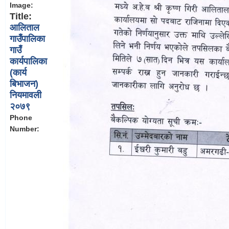
Image:
Title:
आलिताल
गाउँपालिका
गाउँ
कार्यपालिका
(कार्य
बिभाजन)
नियमावली
२०७९
Phone
Number: