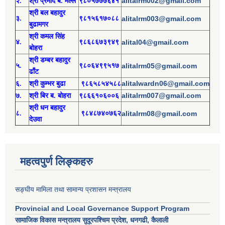
alitalrm002@gmail.com
२.
श्री
प्रमोद
ब. मल्ल
९८०५७७७६४१
श्री
बल बहादुर
३.
९८१५६१७०८८
alitalrm003@gmail.com
बुढामगर
श्री
कमल सिंह
४.
९८६८६७३९४९
alital04@gmail.com
बोहरा
श्री
ड
म्बर बहादुर
५.
९८०६४९९५१७
alitalrm05@gmail.com
ढाँट
alitalwardn06@gmail.com
६.
श्री
कुम्भर बुढा
९८६५८५४५८८
alitalrm007@gmail.com
७.
श्री
बिर ब. बोहरा
९८६६१०६००६
श्री
ध
न बहादुर
८.
९८४८७४०७६२
alitalrm08@gmail.com
देउवा
महत्वपुर्ण लिङ्कहरु
सङ्घीय मामिला तथा सामान्य प्रशासन मन्त्रालय
Provincial and Local Governance Support Program
सामाजिक विकास मन्त्रालय सुदूरपश्चिम प्रदेश, धनगढी, कैलाली