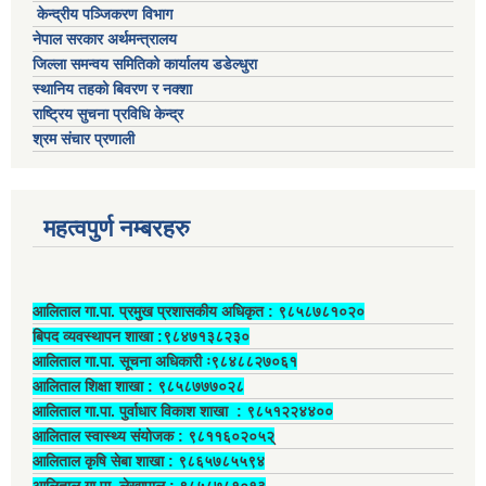
केन्द्रीय पञ्जिकरण विभाग
नेपाल सरकार अर्थमन्त्रालय
जिल्ला समन्वय समितिको कार्यालय डडेल्धुरा
स्थानिय तहको बिवरण र नक्शा
राष्ट्रिय सुचना प्रविधि केन्द्र
श्रम संचार प्रणाली
महत्वपुर्ण नम्बरहरु
आलिताल गा.पा. प्रमुख प्रशासकीय अधिकृत ‍: ९८५८७८१०२०
बिपद व्यवस्थापन शाखा :९८४७१३८२३०
आलिताल गा.पा. सूचना अधिकारी ः९८४८८२७०६१
आलिताल शिक्षा शाखा : ९८५८७७७०२८
आलिताल गा.पा. पुर्वाधार विकाश शाखा ‍: ९८५१२२४४००
आलिताल स्वास्थ्य संयोजक ‍: ९८११६०२०५२्
आलिताल कृषि सेबा शाखा : ९८६५७८५५९४
आलिताल गा.पा. लेखापाल ‍: ९८५८७८१०१३