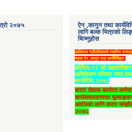
ात्रो २०७५
ऐन ,कानुन तथा कार्यवि
लागि बल्क भित्रको लिङ
थिच्‍नुहोस
आलिताल गाउँपालिकाको स्थानिय राजपत
भएका ऐन ,कानुन तथा कार्यविधिहरु
कोभिड-१९ को महामारीबाट 
अतिविपन्न परिवार नगद हस्
कार्यविधि २०७८
करार सेवामा कार्यरत कर्मच
कार्यसमपादनस्तर मुल्याङ्क
अवधिको लागि करार सम्झौत
२०७८