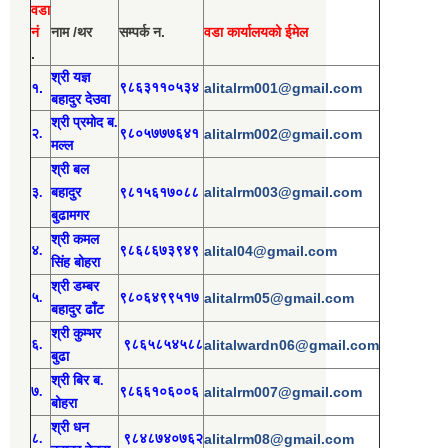
वडा
नं
नाम /थर
सम्पर्क न.
वडा कार्यालयको ईमेल
.
श्री य
ज्ञ
१.
९८६३११०५३४
alitalrm001@gmail.com
बहादुर देउवा
श्री
प्रमोद
ब.
२.
९८०५७७७६४१
alitalrm002@gmail.com
मल्ल
श्री
बल
alitalrm003@gmail.com
३.
बहादुर
९८१५६१७०८८
बुढामगर
श्री
कमल
४.
९८६८६७३९४९
alital04@gmail.com
सिंह बोहरा
श्री
ड
म्बर
५.
९८०६४९९५१७
alitalrm05@gmail.com
बहादुर ढाँट
श्री
कुम्भर
६.
९८६५८५४५८८
alitalwardn06@gmail.com
बुढा
श्री
बिर ब.
७.
९८६६१०६००६
alitalrm007@gmail.com
बोहरा
श्री
ध
न
८.
९८४८७४०७६२
alitalrm08@gmail.com