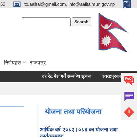
962
ito.aalital@gmail.com, info@aalitalmun.gov.np
Search form
Search
निर्णयहरु
राजपत्र
दर रेट पेश गर्ने सम्बन्धि सूचना
स्वत:प्रकासन (बैशाख-अषा
योजना तथा परियोजना
आर्थिक बर्ष २०८२।०८३ का योजना तथा
कार्यक्रमहरु