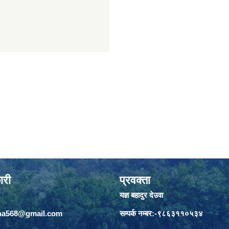
ारी
प्रवक्ता
यज्ञ बहादुर देउवा
jha568@gmail.com
सम्पर्क नम्बर:-९८६३११०५३४