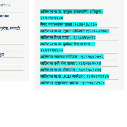
्त्रालय
आलिताल गा.पा. प्रमुख प्रशासकीय अधिकृत ‍:
nance
९८५८७८१०२०
बिपद व्यवस्थापन शाखा :९८४७१३८२३०
प्रदेश, धनगढी,
आलिताल गा.पा. सूचना अधिकारी ः९८४८८२७०६१
आलिताल शिक्षा शाखा : ९८५८७७७०२८
आलिताल गा.पा. पुर्वाधार विकाश शाखा ‍:
९८५१२२४४००
ुरा
आलिताल स्वास्थ्य संयोजक ‍: ९८११६०२०५२्
आलिताल कृषि सेबा शाखा : ९८६५७८५५९४
आलिताल गा.पा. लेखापाल ‍: ९८५८७८१०१३
आलिताल गा.पा. JCB अपरेटर ‍: ९८२५६२९१४५
आलिताल एम्बुल्यान्स चालक ‍: ९८१५६८२१८६