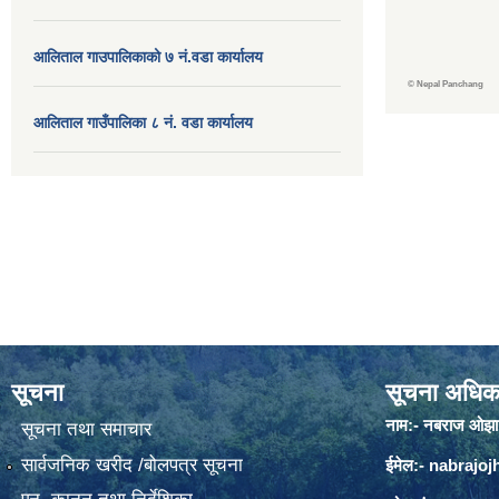
आलिताल गाउपालिकाको ७ नं.वडा कार्यालय
©
Nepal Panchang
आलिताल गाउँपालिका ८ नं. वडा कार्यालय
सूचना
सूचना अधिक
नाम:- नबराज ओझा
सूचना तथा समाचार
सार्वजनिक खरीद /बोलपत्र सूचना
ईमेल:-
nabrajo