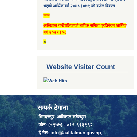
भएको आर्थिक बर्ष २०७८।०७९ को बजेट बिबरण
****
आलिताल गाउँपालिकाको बार्षिक समिक्षा प्रतिबेदन आर्थिक
बर्ष २०७९।०८
०
Website Visiter Count
सम्पर्क ठेगाना
भिमदत्तपुर, आलिताल डडेल्धुरा
फोन: (+९७७) - ०९१-६९३९६२
ई-मेल:
info@aalitalmun.gov.np
,