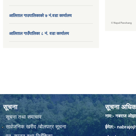
आलिताल गाउपालिकाको ७ नं.वडा कार्यालय
©
Nepal Panchang
आलिताल गाउँपालिका ८ नं. वडा कार्यालय
सूचना
सूचना अधिक
नाम:- नबराज ओझा
सूचना तथा समाचार
सार्वजनिक खरीद /बोलपत्र सूचना
ईमेल:-
nabrajo