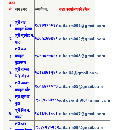
वडा
नं
नाम /थर
सम्पर्क न.
वडा कार्यालयको ईमेल
.
श्री य
ज्ञ
१.
९८६३११०५३४
alitalrm001@gmail.com
बहादुर देउवा
श्री
प्रमोद
ब.
२.
९८०५७७७६४१
alitalrm002@gmail.com
मल्ल
श्री
बल
alitalrm003@gmail.com
३.
बहादुर
९८१५६१७०८८
बुढामगर
श्री
कमल
४.
९८६८६७३९४९
alital04@gmail.com
सिंह बोहरा
श्री
ड
म्बर
५.
९८०६४९९५१७
alitalrm05@gmail.com
बहादुर ढाँट
श्री
कुम्भर
६.
९८६५८५४५८८
alitalwardn06@gmail.com
बुढा
श्री
बिर ब.
७.
९८६६१०६००६
alitalrm007@gmail.com
बोहरा
श्री
ध
न
८.
९८४८७४०७६२
alitalrm08@gmail.com