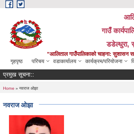
Skip to main content
आलि
गाउँ कार्यपा
डडेल्धुरा, 
"आलिताल गाउँपालिकाको चाहना: सुशासन सहित
गृहपृष्ठ
परिचय
वडाकार्यालय
कार्यक्रम/परियोजना
व
प्रमुख सूचना::
You are here
Home
» नवराज ओझा
नवराज ओझा