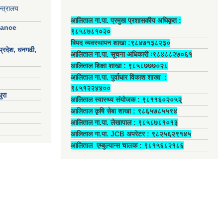
्त्रालय
आलिताल गा.पा. प्रमुख प्रशासकीय अधिकृत ‍:
nance
९८५८७८१०२०
बिपद व्यवस्थापन शाखा :९८४७१३८२३०
प्रदेश, धनगढी,
आलिताल गा.पा. सूचना अधिकारी ः९८४८८२७०६१
आलिताल शिक्षा शाखा : ९८५८७७७०२८
आलिताल गा.पा. पुर्वाधार विकाश शाखा ‍:
९८५१२२४४००
ुरा
आलिताल स्वास्थ्य संयोजक ‍: ९८११६०२०५२्
आलिताल कृषि सेबा शाखा : ९८६५७८५५९४
आलिताल गा.पा. लेखापाल ‍: ९८५८७८१०१३
आलिताल गा.पा. JCB अपरेटर ‍: ९८२५६२९१४५
आलिताल एम्बुल्यान्स चालक ‍: ९८१५६८२१८६