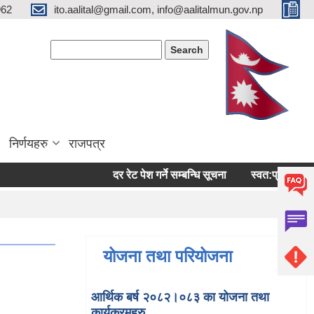
962
ito.aalital@gmail.com, info@aalitalmun.gov.np
Search form
Search
निर्णयहरु
राजपत्र
दर रेट पेश गर्ने सम्बन्धि सूचना
स्वत:प्रकासन (बैशाख-
योजना तथा परियोजना
आर्थिक बर्ष २०८२।०८३ का योजना तथा
कार्यक्रमहरु