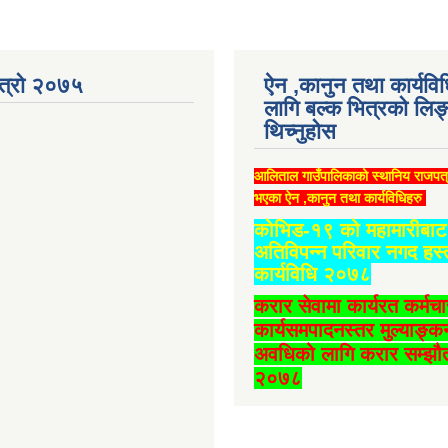
ात्रो २०७५
ऐन ,कानुन तथा कार्यवि
लागि बल्क भित्रको लिङ
थिच्‍नुहोस
आलिताल गाउँपालिकाको स्थानिय राजपत
भएका ऐन ,कानुन तथा कार्यविधिहरु
कोभिड-१९ को महामारीबाट 
अतिविपन्न परिवार नगद हस्
कार्यविधि २०७८
करार सेवामा कार्यरत कर्मच
कार्यसमपादनस्तर मुल्याङ्क
अवधिको लागि करार सम्झौत
२०७८