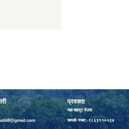
ारी
प्रवक्ता
यज्ञ बहादुर देउवा
jha568@gmail.com
सम्पर्क नम्बर:-९८६३११०५३४