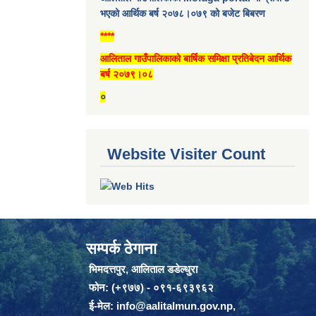
भएको आर्थिक बर्ष २०७८।०७९ को बजेट बिबरण
****
आलिताल गाउँपालिकाको बार्षिक समिक्षा प्रतिबेदन आर्थिक
बर्ष २०७९।०८
०
Website Visiter Count
सम्पर्क ठेगाना
भिमदत्तपुर, आलिताल डडेल्धुरा
फोन: (+९७७) - ०९१-६९३९६२
ई-मेल:
info@aalitalmun.gov.np
,