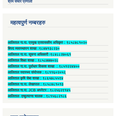
श्रम संचार प्रणाली
महत्वपुर्ण नम्बरहरु
आलिताल गा.पा. प्रमुख प्रशासकीय अधिकृत ‍: ९८५८७८१०२०
बिपद व्यवस्थापन शाखा :९८४७१३८२३०
आलिताल गा.पा. सूचना अधिकारी ः९८४८८२७०६१
आलिताल शिक्षा शाखा : ९८५८७७७०२८
आलिताल गा.पा. पुर्वाधार विकाश शाखा ‍: ९८५१२२४४००
आलिताल स्वास्थ्य संयोजक ‍: ९८११६०२०५२्
आलिताल कृषि सेबा शाखा : ९८६५७८५५९४
आलिताल गा.पा. लेखापाल ‍: ९८५८७८१०१३
आलिताल गा.पा. JCB अपरेटर ‍: ९८२५६२९१४५
आलिताल एम्बुल्यान्स चालक ‍: ९८१५६८२१८६