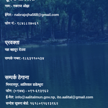
नाम:- नबराज ओझा
ईमेल:-
nabrajojha568@gmail.com
फोन नं:- ९८४८८२७०६१
प्रवक्ता
यज्ञ बहादुर देउवा
सम्पर्क नम्बर:-९८६३११०५३४
सम्पर्क ठेगाना
भिमदत्तपुर, आलिताल डडेल्धुरा
फोन: (+९७७) - ०९१-६९३९६२
ई-मेल:
info@aalitalmun.gov.np
,
ito.aalital@gmail.com
सन्देश सूचना बोर्ड: १६१८०९१६९३९६२