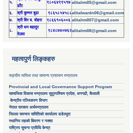
५.
९८०६४९९५१७
alitalrm05@gmail.com
ढाँट
alitalwardn06@gmail.com
६.
श्री
कुम्भर बुढा
९८६५८५४५८८
alitalrm007@gmail.com
७.
श्री
बिर ब. बोहरा
९८६६१०६००६
श्री
ध
न बहादुर
८.
९८४८७४०७६२
alitalrm08@gmail.com
देउवा
महत्वपुर्ण लिङ्कहरु
सङ्घीय मामिला तथा सामान्य प्रशासन मन्त्रालय
Provincial and Local Governance Support Program
सामाजिक विकास मन्त्रालय सुदूरपश्चिम प्रदेश, धनगढी, कैलाली
केन्द्रीय पञ्जिकरण विभाग
नेपाल सरकार अर्थमन्त्रालय
जिल्ला समन्वय समितिको कार्यालय डडेल्धुरा
स्थानिय तहको बिवरण र नक्शा
राष्ट्रिय सुचना प्रविधि केन्द्र