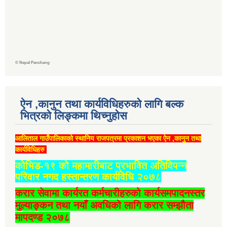
©
Nepal Panchang
ऐन ,कानुन तथा कार्यविधिहरुको लागि बल्क
भित्रको लिङ्कमा थिच्‍नुहोस
आलिताल गाउँपालिकाको स्थानिय राजपत्रमा प्रकाशन भएका ऐन ,कानुन तथा
कार्यविधिहरु
कोभिड-१९ को महामारीबाट प्रभावित अतिविपन्न
परिवार नगद हस्तान्तरण कार्यविधि २०७८
करार सेवामा कार्यरत कर्मचारीहरुको कार्यसमपादनस्तर
मुल्याङ्कन तथा नयाँ अवधिको लागि करार सम्झौता
मापदण्ड २०७८