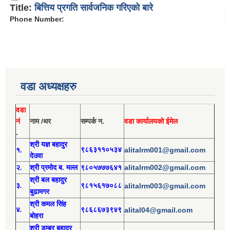
Title:
बित्तिय प्रगति सार्वजनिक गरिएको बारे
Phone Number:
वडा अध्यक्षहरु
वडा
नं
नाम /थर
सम्पर्क न.
वडा कार्यालयको ईमेल
.
श्री य
ज्ञ बहादुर
१.
९८६३११०५३४
alitalrm001@gmail.com
देउवा
alitalrm002@gmail.com
२.
श्री
प्रमोद
ब. मल्ल
९८०५७७७६४१
श्री
बल बहादुर
३.
९८१५६१७०८८
alitalrm003@gmail.com
बुढामगर
श्री
कमल सिंह
४.
९८६८६७३९४९
alital04@gmail.com
बोहरा
श्री
ड
म्बर बहादुर