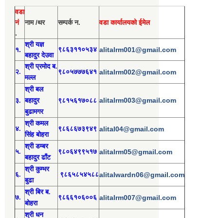
वडा
नं
नाम /थर
सम्पर्क न.
वडा कार्यालयको ईमेल
.
श्री य
ज्ञ
१.
९८६३११०५३४
alitalrm001@gmail.com
बहादुर देउवा
श्री
प्रमोद
ब.
२.
९८०५७७७६४१
alitalrm002@gmail.com
मल्ल
श्री
बल
alitalrm003@gmail.com
३.
बहादुर
९८१५६१७०८८
बुढामगर
श्री
कमल
४.
९८६८६७३९४९
alital04@gmail.com
सिंह बोहरा
श्री
ड
म्बर
५.
९८०६४९९५१७
alitalrm05@gmail.com
बहादुर ढाँट
श्री
कुम्भर
६.
९८६५८५४५८८
alitalwardn06@gmail.com
बुढा
श्री
बिर ब.
७.
९८६६१०६००६
alitalrm007@gmail.com
बोहरा
श्री
ध
न