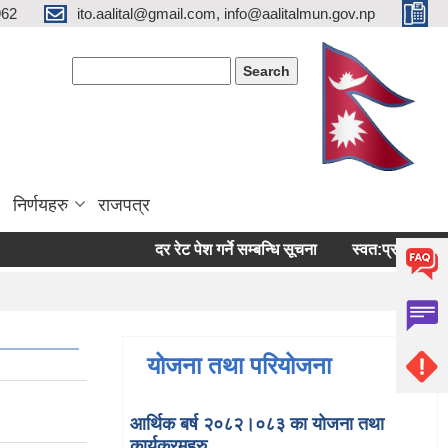
962
ito.aalital@gmail.com, info@aalitalmun.gov.np
Search form
Search
निर्णयहरु
राजपत्र
दर रेट पेश गर्ने सम्बन्धि सूचना
स्वत:प्रकासन (बैशाख-
योजना तथा परियोजना
आर्थिक बर्ष २०८२।०८३ का योजना तथा
कार्यक्रमहरु