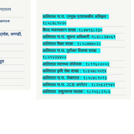
्त्रालय
आलिताल गा.पा. प्रमुख प्रशासकीय अधिकृत ‍:
nance
९८५८७८१०२०
बिपद व्यवस्थापन शाखा :९८४७१३८२३०
प्रदेश, धनगढी,
आलिताल गा.पा. सूचना अधिकारी ः९८४८८२७०६१
आलिताल शिक्षा शाखा : ९८५८७७७०२८
आलिताल गा.पा. पुर्वाधार विकाश शाखा ‍:
९८५१२२४४००
ुरा
आलिताल स्वास्थ्य संयोजक ‍: ९८११६०२०५२्
आलिताल कृषि सेबा शाखा : ९८६५७८५५९४
आलिताल गा.पा. लेखापाल ‍: ९८५८७८१०१३
आलिताल गा.पा. JCB अपरेटर ‍: ९८२५६२९१४५
आलिताल एम्बुल्यान्स चालक ‍: ९८१५६८२१८६