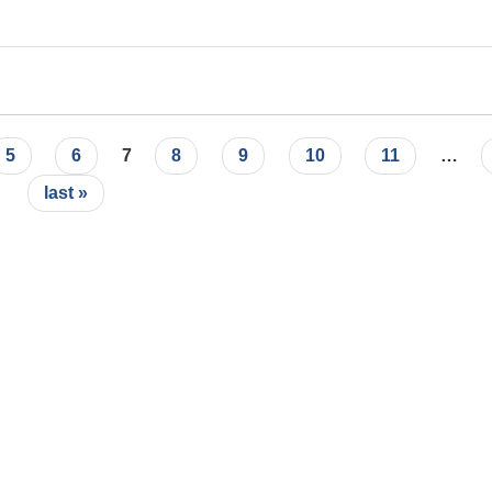
5
6
7
8
9
10
11
…
last »