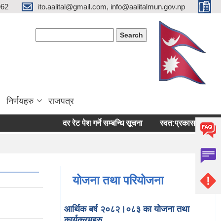
962
ito.aalital@gmail.com, info@aalitalmun.gov.np
Search form
Search
निर्णयहरु
राजपत्र
दर रेट पेश गर्ने सम्बन्धि सूचना
स्वत:प्रकासन (बैशाख-अषाढ
योजना तथा परियोजना
आर्थिक बर्ष २०८२।०८३ का योजना तथा
कार्यक्रमहरु