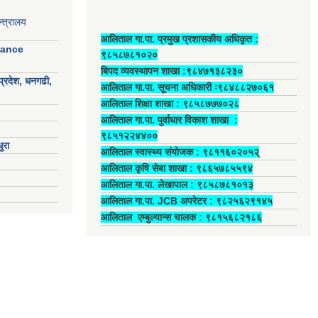
्त्रालय
आलिताल गा.पा. प्रमुख प्रशासकीय अधिकृत ‍:
nance
९८५८७८१०२०
बिपद व्यवस्थापन शाखा :९८४७१३८२३०
प्रदेश, धनगढी,
आलिताल गा.पा. सूचना अधिकारी ः९८४८८२७०६१
आलिताल शिक्षा शाखा : ९८५८७७७०२८
आलिताल गा.पा. पुर्वाधार विकाश शाखा ‍:
९८५१२२४४००
ुरा
आलिताल स्वास्थ्य संयोजक ‍: ९८११६०२०५२्
आलिताल कृषि सेबा शाखा : ९८६५७८५५९४
आलिताल गा.पा. लेखापाल ‍: ९८५८७८१०१३
आलिताल गा.पा. JCB अपरेटर ‍: ९८२५६२९१४५
आलिताल एम्बुल्यान्स चालक ‍: ९८१५६८२१८६