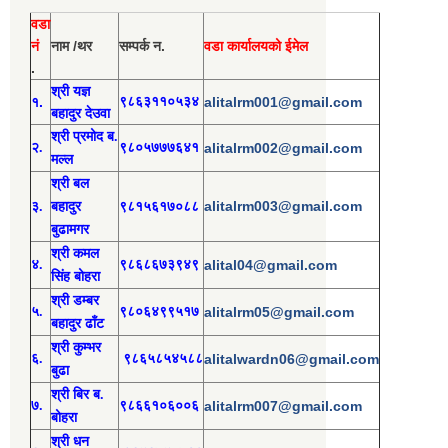
वडा
नं
नाम /थर
सम्पर्क न.
वडा कार्यालयको ईमेल
.
श्री य
ज्ञ
१.
९८६३११०५३४
alitalrm001@gmail.com
बहादुर देउवा
श्री
प्रमोद
ब.
२.
९८०५७७७६४१
alitalrm002@gmail.com
मल्ल
श्री
बल
alitalrm003@gmail.com
३.
बहादुर
९८१५६१७०८८
बुढामगर
श्री
कमल
४.
९८६८६७३९४९
alital04@gmail.com
सिंह बोहरा
श्री
ड
म्बर
५.
९८०६४९९५१७
alitalrm05@gmail.com
बहादुर ढाँट
श्री
कुम्भर
६.
९८६५८५४५८८
alitalwardn06@gmail.com
बुढा
श्री
बिर ब.
७.
९८६६१०६००६
alitalrm007@gmail.com
बोहरा
श्री
ध
न