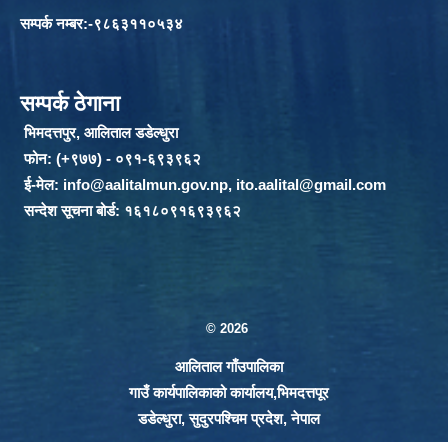
सम्पर्क नम्बर:-९८६३११०५३४
सम्पर्क ठेगाना
भिमदत्तपुर, आलिताल डडेल्धुरा
फोन: (+९७७) - ०९१-६९३९६२
ई-मेल:
info@aalitalmun.gov.np
,
ito.aalital@gmail.com
सन्देश सूचना बोर्ड: १६१८०९१६९३९६२
© 2026
आलिताल गाँउपालिका
गाउँ कार्यपालिकाको कार्यालय,भिमदत्तपूर
डडेल्धुरा, सुदुरपश्चिम प्रदेश, नेपाल