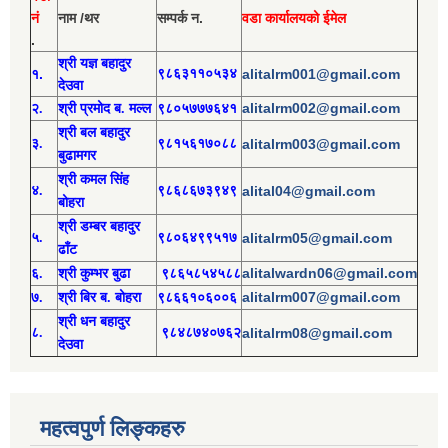
नं
नाम /थर
सम्पर्क न.
वडा कार्यालयको ईमेल
.
श्री य
ज्ञ बहादुर
१.
९८६३११०५३४
alitalrm001@gmail.com
देउवा
alitalrm002@gmail.com
२.
श्री
प्रमोद
ब. मल्ल
९८०५७७७६४१
श्री
बल बहादुर
३.
९८१५६१७०८८
alitalrm003@gmail.com
बुढामगर
श्री
कमल सिंह
४.
९८६८६७३९४९
alital04@gmail.com
बोहरा
श्री
ड
म्बर बहादुर
५.
९८०६४९९५१७
alitalrm05@gmail.com
ढाँट
alitalwardn06@gmail.com
६.
श्री
कुम्भर बुढा
९८६५८५४५८८
alitalrm007@gmail.com
७.
श्री
बिर ब. बोहरा
९८६६१०६००६
श्री
ध
न बहादुर
८.
९८४८७४०७६२
alitalrm08@gmail.com
देउवा
महत्वपुर्ण लिङ्कहरु