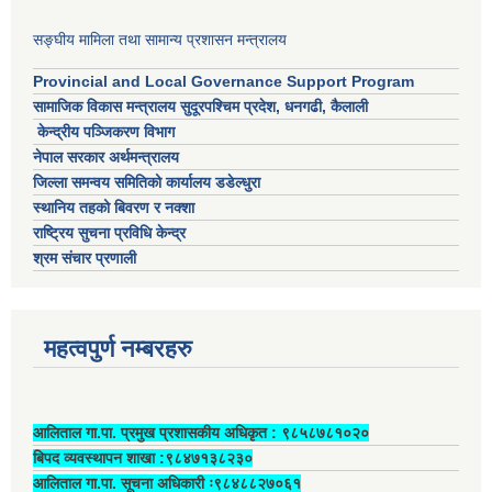
सङ्घीय मामिला तथा सामान्य प्रशासन मन्त्रालय
Provincial and Local Governance Support Program
सामाजिक विकास मन्त्रालय सुदूरपश्चिम प्रदेश, धनगढी, कैलाली
केन्द्रीय पञ्जिकरण विभाग
नेपाल सरकार अर्थमन्त्रालय
जिल्ला समन्वय समितिको कार्यालय डडेल्धुरा
स्थानिय तहको बिवरण र नक्शा
राष्ट्रिय सुचना प्रविधि केन्द्र
श्रम संचार प्रणाली
महत्वपुर्ण नम्बरहरु
आलिताल गा.पा. प्रमुख प्रशासकीय अधिकृत ‍: ९८५८७८१०२०
बिपद व्यवस्थापन शाखा :९८४७१३८२३०
आलिताल गा.पा. सूचना अधिकारी ः९८४८८२७०६१