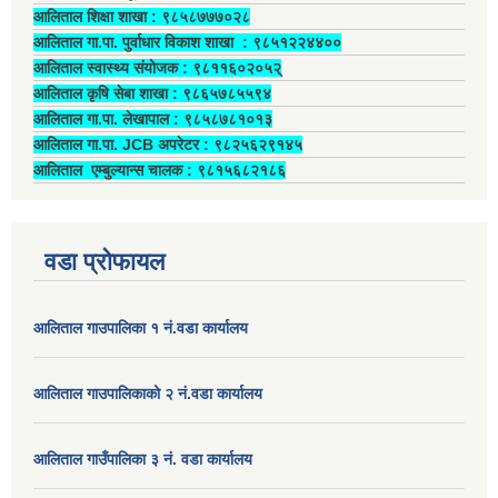
आलिताल शिक्षा शाखा : ९८५८७७७०२८
आलिताल गा.पा. पुर्वाधार विकाश शाखा ‍: ९८५१२२४४००
आलिताल स्वास्थ्य संयोजक ‍: ९८११६०२०५२्
आलिताल कृषि सेबा शाखा : ९८६५७८५५९४
आलिताल गा.पा. लेखापाल ‍: ९८५८७८१०१३
आलिताल गा.पा. JCB अपरेटर ‍: ९८२५६२९१४५
आलिताल एम्बुल्यान्स चालक ‍: ९८१५६८२१८६
वडा प्रोफायल
आलिताल गाउपालिका १ नं.वडा कार्यालय
आलिताल गाउपालिकाको २ नं.वडा कार्यालय
आलिताल गाउँपालिका ३ नं. वडा कार्यालय