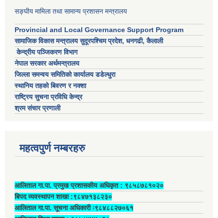
सङ्घीय मामिला तथा सामान्य प्रशासन मन्त्रालय
Provincial and Local Governance Support Program
सामाजिक विकास मन्त्रालय सुदूरपश्चिम प्रदेश, धनगढी, कैलाली
केन्द्रीय पञ्जिकरण विभाग
नेपाल सरकार अर्थमन्त्रालय
जिल्ला समन्वय समितिको कार्यालय डडेल्धुरा
स्थानिय तहको बिवरण र नक्शा
राष्ट्रिय सुचना प्रविधि केन्द्र
श्रम संचार प्रणाली
महत्वपुर्ण नम्बरहरु
आलिताल गा.पा. प्रमुख प्रशासकीय अधिकृत ‍: ९८५८७८१०२०
बिपद व्यवस्थापन शाखा :९८४७१३८२३०
आलिताल गा.पा. सूचना अधिकारी ः९८४८८२७०६१