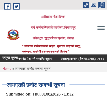
Skip to main content
आलिताल गाँउपालिका
गाउँ कार्यपालिकाको कार्यालय,भिमदत्तपूर
डडेल्धुरा, सुदुरपश्चिम प्रदेश, नेपाल
"आलिताल गाउँपालिकाको चाहना: सुशासन सहितको समृद्ध,
सुसंस्कृत, समावेशी र स्वस्थ समाजको सिर्जना "
प्रमुख सूचना::
दर रेट पेश गर्ने सम्बन्धि सूचना
स्वत:प्रकासन (बैशाख-अषाढ) २०८३
प्र
You are here
Home
» लाभग्राही छनौट सम्बन्धी सुचना
लाभग्राही छनौट सम्बन्धी सुचना
Submitted on:
Thu, 01/01/2026 - 13:32