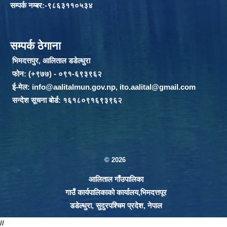
सम्पर्क नम्बर:-९८६३११०५३४
सम्पर्क ठेगाना
भिमदत्तपुर, आलिताल डडेल्धुरा
फोन: (+९७७) - ०९१-६९३९६२
ई-मेल:
info@aalitalmun.gov.np
,
ito.aalital@gmail.com
सन्देश सूचना बोर्ड: १६१८०९१६९३९६२
© 2026
आलिताल गाँउपालिका
गाउँ कार्यपालिकाको कार्यालय,भिमदत्तपूर
डडेल्धुरा, सुदुरपश्चिम प्रदेश, नेपाल
//