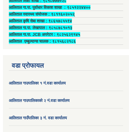
आलिताल शिक्षा शाखा : ९८५८७७७०२८
आलिताल गा.पा. पुर्वाधार विकाश शाखा ‍: ९८५१२२४४००
आलिताल स्वास्थ्य संयोजक ‍: ९८११६०२०५२्
आलिताल कृषि सेबा शाखा : ९८६५७८५५९४
आलिताल गा.पा. लेखापाल ‍: ९८५८७८१०१३
आलिताल गा.पा. JCB अपरेटर ‍: ९८२५६२९१४५
आलिताल एम्बुल्यान्स चालक ‍: ९८१५६८२१८६
वडा प्रोफायल
आलिताल गाउपालिका १ नं.वडा कार्यालय
आलिताल गाउपालिकाको २ नं.वडा कार्यालय
आलिताल गाउँपालिका ३ नं. वडा कार्यालय