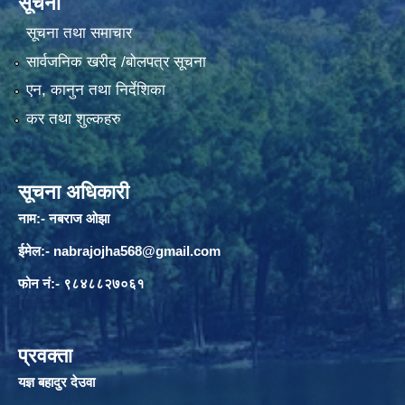
सूचना
सूचना तथा समाचार
सार्वजनिक खरीद /बोलपत्र सूचना
एन, कानुन तथा निर्देशिका
कर तथा शुल्कहरु
सूचना अधिकारी
नाम:- नबराज ओझा
ईमेल:-
nabrajojha568@gmail.com
फोन नं:- ९८४८८२७०६१
प्रवक्ता
यज्ञ बहादुर देउवा