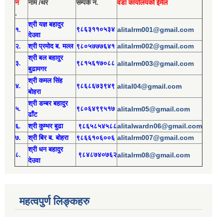
नं
नाम /थर
सम्पर्क न.
वडा कार्यालयको ईमेल
.
श्री य
ज्ञ बहादुर
१.
९८६३११०५३४
alitalrm001@gmail.com
देउवा
alitalrm002@gmail.com
२.
श्री
प्रमोद
ब. मल्ल
९८०५७७७६४१
श्री
बल बहादुर
३.
९८१५६१७०८८
alitalrm003@gmail.com
बुढामगर
श्री
कमल सिंह
४.
९८६८६७३९४९
alital04@gmail.com
बोहरा
श्री
ड
म्बर बहादुर
५.
९८०६४९९५१७
alitalrm05@gmail.com
ढाँट
alitalwardn06@gmail.com
६.
श्री
कुम्भर बुढा
९८६५८५४५८८
alitalrm007@gmail.com
७.
श्री
बिर ब. बोहरा
९८६६१०६००६
श्री
ध
न बहादुर
८.
९८४८७४०७६२
alitalrm08@gmail.com
देउवा
महत्वपुर्ण लिङ्कहरु