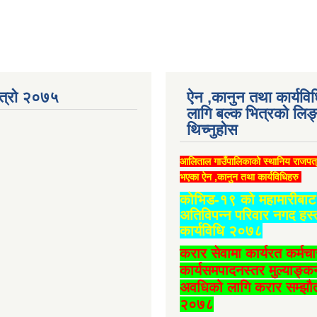
ात्रो २०७५
ऐन ,कानुन तथा कार्यवि
लागि बल्क भित्रको लिङ
थिच्‍नुहोस
आलिताल गाउँपालिकाको स्थानिय राजपत
भएका ऐन ,कानुन तथा कार्यविधिहरु
कोभिड-१९ को महामारीबाट 
अतिविपन्न परिवार नगद हस्
कार्यविधि २०७८
करार सेवामा कार्यरत कर्मच
कार्यसमपादनस्तर मुल्याङ्क
अवधिको लागि करार सम्झौत
२०७८