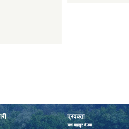
ारी
प्रवक्ता
यज्ञ बहादुर देउवा