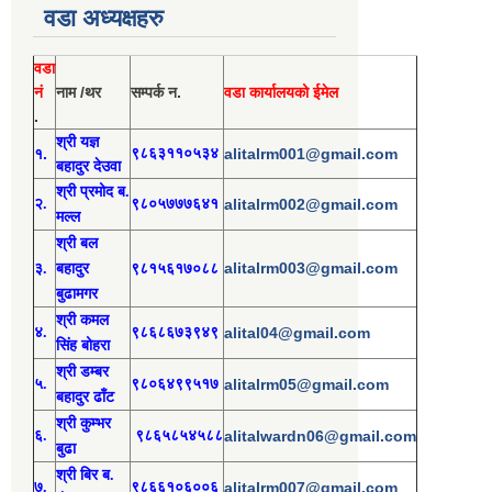
वडा अध्यक्षहरु
वडा
नं
नाम /थर
सम्पर्क न.
वडा कार्यालयको ईमेल
.
श्री य
ज्ञ
१.
९८६३११०५३४
alitalrm001@gmail.com
बहादुर देउवा
श्री
प्रमोद
ब.
२.
९८०५७७७६४१
alitalrm002@gmail.com
मल्ल
श्री
बल
alitalrm003@gmail.com
३.
बहादुर
९८१५६१७०८८
बुढामगर
श्री
कमल
४.
९८६८६७३९४९
alital04@gmail.com
सिंह बोहरा
श्री
ड
म्बर
५.
९८०६४९९५१७
alitalrm05@gmail.com
बहादुर ढाँट
श्री
कुम्भर
६.
९८६५८५४५८८
alitalwardn06@gmail.com
बुढा
श्री
बिर ब.
७.
९८६६१०६००६
alitalrm007@gmail.com