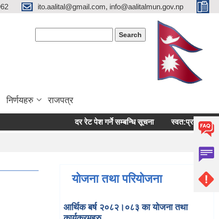
962
ito.aalital@gmail.com, info@aalitalmun.gov.np
Search form
Search
निर्णयहरु
राजपत्र
दर रेट पेश गर्ने सम्बन्धि सूचना
स्वत:प्रकासन (बैशाख-
योजना तथा परियोजना
आर्थिक बर्ष २०८२।०८३ का योजना तथा
कार्यक्रमहरु