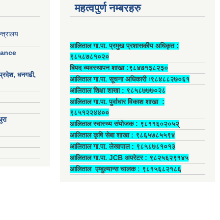
महत्वपुर्ण नम्बरहरु
्त्रालय
आलिताल गा.पा. प्रमुख प्रशासकीय अधिकृत ‍:
nance
९८५८७८१०२०
बिपद व्यवस्थापन शाखा :९८४७१३८२३०
प्रदेश, धनगढी,
आलिताल गा.पा. सूचना अधिकारी ः९८४८८२७०६१
आलिताल शिक्षा शाखा : ९८५८७७७०२८
आलिताल गा.पा. पुर्वाधार विकाश शाखा ‍:
९८५१२२४४००
ुरा
आलिताल स्वास्थ्य संयोजक ‍: ९८११६०२०५२्
आलिताल कृषि सेबा शाखा : ९८६५७८५५९४
आलिताल गा.पा. लेखापाल ‍: ९८५८७८१०१३
आलिताल गा.पा. JCB अपरेटर ‍: ९८२५६२९१४५
आलिताल एम्बुल्यान्स चालक ‍: ९८१५६८२१८६