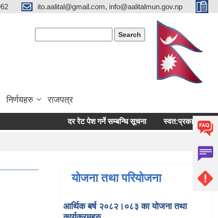
962
ito.aalital@gmail.com, info@aalitalmun.gov.np
Search form
Search
निर्णयहरु
राजपत्र
दर रेट पेश गर्ने सम्बन्धि सूचना
स्वत:प्रकासन (बैशाख-अष
योजना तथा परियोजना
आर्थिक बर्ष २०८२।०८३ का योजना तथा
कार्यक्रमहरु